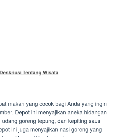
Deskripsi Tentang Wisata
at makan yang cocok bagi Anda yang ingin
mber. Depot ini menyajikan aneka hidangan
, udang goreng tepung, dan kepiting saus
epot ini juga menyajikan nasi goreng yang