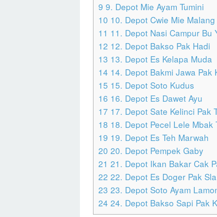
9
9. Depot Mie Ayam Tumini
10
10. Depot Cwie Mie Malang
11
11. Depot Nasi Campur Bu Y
12
12. Depot Bakso Pak Hadi
13
13. Depot Es Kelapa Muda
14
14. Depot Bakmi Jawa Pak K
15
15. Depot Soto Kudus
16
16. Depot Es Dawet Ayu
17
17. Depot Sate Kelinci Pak T
18
18. Depot Pecel Lele Mbak
19
19. Depot Es Teh Marwah
20
20. Depot Pempek Gaby
21
21. Depot Ikan Bakar Cak P
22
22. Depot Es Doger Pak Sl
23
23. Depot Soto Ayam Lamo
24
24. Depot Bakso Sapi Pak 