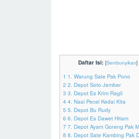
Daftar Isi:
[
Sembunyikan
]
1
1. Warung Sate Pak Pono
2
2. Depot Soto Jember
3
3. Depot Es Krim Ragil
4
4. Nasi Pecel Kedai Kita
5
5. Depot Bu Rudy
6
6. Depot Es Dawet Hitam
7
7. Depot Ayam Goreng Pak 
8
8. Depot Sate Kambing Pak 