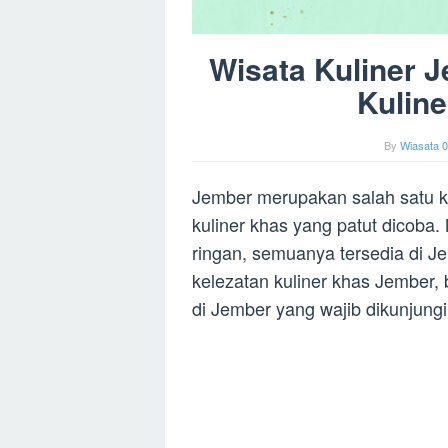
Wisata Kuliner J
Kulin
By
Wiasata 0
Jember merupakan salah satu k
kuliner khas yang patut dicoba
ringan, semuanya tersedia di J
kelezatan kuliner khas Jember, 
di Jember yang wajib dikunjungi