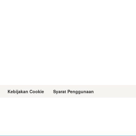
Kebijakan Cookie
Syarat Penggunaan