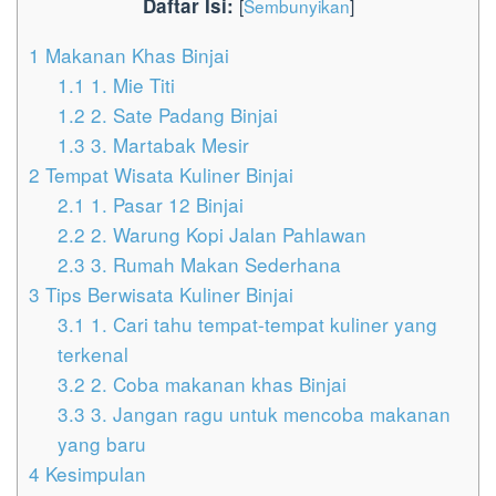
Daftar Isi:
[
Sembunyikan
]
1
Makanan Khas Binjai
1.1
1. Mie Titi
1.2
2. Sate Padang Binjai
1.3
3. Martabak Mesir
2
Tempat Wisata Kuliner Binjai
2.1
1. Pasar 12 Binjai
2.2
2. Warung Kopi Jalan Pahlawan
2.3
3. Rumah Makan Sederhana
3
Tips Berwisata Kuliner Binjai
3.1
1. Cari tahu tempat-tempat kuliner yang
terkenal
3.2
2. Coba makanan khas Binjai
3.3
3. Jangan ragu untuk mencoba makanan
yang baru
4
Kesimpulan