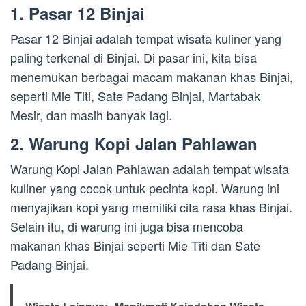
1. Pasar 12 Binjai
Pasar 12 Binjai adalah tempat wisata kuliner yang
paling terkenal di Binjai. Di pasar ini, kita bisa
menemukan berbagai macam makanan khas Binjai,
seperti Mie Titi, Sate Padang Binjai, Martabak
Mesir, dan masih banyak lagi.
2. Warung Kopi Jalan Pahlawan
Warung Kopi Jalan Pahlawan adalah tempat wisata
kuliner yang cocok untuk pecinta kopi. Warung ini
menyajikan kopi yang memiliki cita rasa khas Binjai.
Selain itu, di warung ini juga bisa mencoba
makanan khas Binjai seperti Mie Titi dan Sate
Padang Binjai.