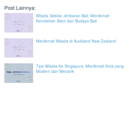
Post Lainnya:
Wisata Sekitar Jimbaran Bali: Menikmati
Keindahan Alam dan Budaya Bali
Menikmati Wisata di Auckland New Zealand
Tips Wisata Ke Singapura: Menikmati Kota yang
Modern dan Menarik