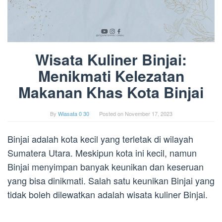
Wisata Kuliner Binjai:
Menikmati Kelezatan
Makanan Khas Kota Binjai
By
Wiasata 0 30
Posted on
November 17, 2023
Binjai adalah kota kecil yang terletak di wilayah
Sumatera Utara. Meskipun kota ini kecil, namun
Binjai menyimpan banyak keunikan dan keseruan
yang bisa dinikmati. Salah satu keunikan Binjai yang
tidak boleh dilewatkan adalah wisata kuliner Binjai.