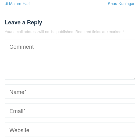
di Malam Hari
Khas Kuningan
Leave a Reply
Your email address will not be published.
Required fields are marked
*