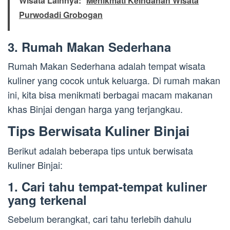
Wisata Lainnya:
Menikmati Keindahan Wisata
Purwodadi Grobogan
3. Rumah Makan Sederhana
Rumah Makan Sederhana adalah tempat wisata
kuliner yang cocok untuk keluarga. Di rumah makan
ini, kita bisa menikmati berbagai macam makanan
khas Binjai dengan harga yang terjangkau.
Tips Berwisata Kuliner Binjai
Berikut adalah beberapa tips untuk berwisata
kuliner Binjai:
1. Cari tahu tempat-tempat kuliner
yang terkenal
Sebelum berangkat, cari tahu terlebih dahulu