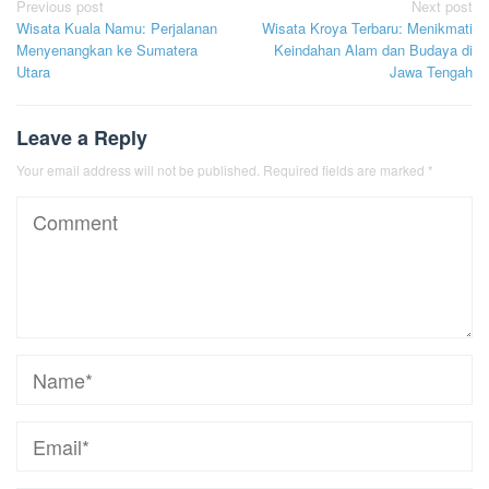
Post
Previous post
Next post
Wisata Kuala Namu: Perjalanan
Wisata Kroya Terbaru: Menikmati
navigation
Menyenangkan ke Sumatera
Keindahan Alam dan Budaya di
Utara
Jawa Tengah
Leave a Reply
Your email address will not be published.
Required fields are marked
*