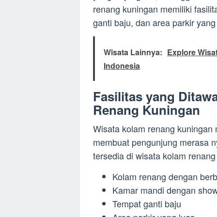
renang kuningan memiliki fasili
ganti baju, dan area parkir yang
Wisata Lainnya:
Explore Wisa
Indonesia
Fasilitas yang Ditaw
Renang Kuningan
Wisata kolam renang kuningan 
membuat pengunjung merasa nya
tersedia di wisata kolam renang
Kolam renang dengan ber
Kamar mandi dengan showe
Tempat ganti baju