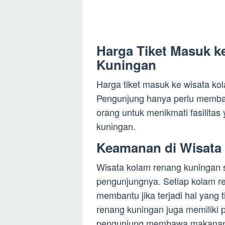
Harga Tiket Masuk 
Kuningan
Harga tiket masuk ke wisata ko
Pengunjung hanya perlu membay
orang untuk menikmati fasilitas
kuningan.
Keamanan di Wisata
Wisata kolam renang kuningan
pengunjungnya. Setiap kolam r
membantu jika terjadi hal yang t
renang kuningan juga memiliki p
pengunjung membawa makanan d