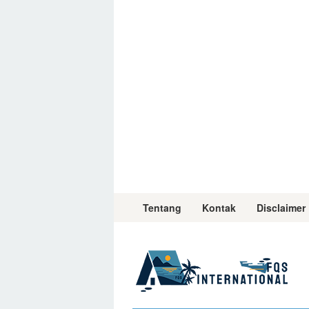
Skip
to
content
Tentang
Kontak
Disclaimer