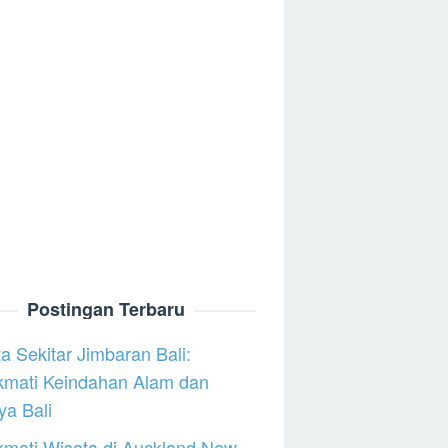
Postingan Terbaru
a Sekitar Jimbaran Bali:
kmati Keindahan Alam dan
a Bali
mati Wisata di Auckland New