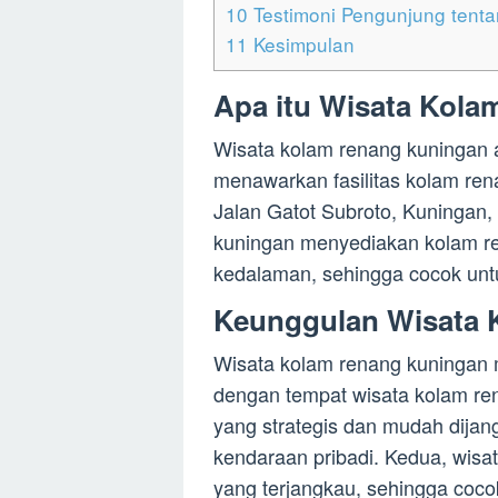
10
Testimoni Pengunjung tent
11
Kesimpulan
Apa itu Wisata Kol
Wisata kolam renang kuningan 
menawarkan fasilitas kolam ren
Jalan Gatot Subroto, Kuningan,
kuningan menyediakan kolam r
kedalaman, sehingga cocok unt
Keunggulan Wisata 
Wisata kolam renang kuningan 
dengan tempat wisata kolam ren
yang strategis dan mudah dij
kendaraan pribadi. Kedua, wis
yang terjangkau, sehingga coco