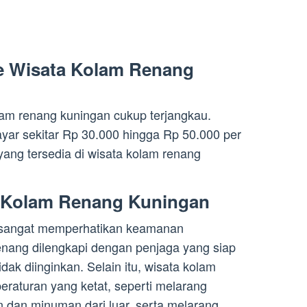
ke Wisata Kolam Renang
lam renang kuningan cukup terjangkau.
ar sekitar Rp 30.000 hingga Rp 50.000 per
 yang tersedia di wisata kolam renang
 Kolam Renang Kuningan
 sangat memperhatikan keamanan
enang dilengkapi dengan penjaga yang siap
idak diinginkan. Selain itu, wisata kolam
eraturan yang ketat, seperti melarang
an minuman dari luar, serta melarang