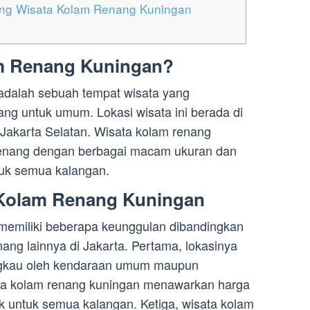
ang Wisata Kolam Renang Kuningan
am Renang Kuningan?
adalah sebuah tempat wisata yang
ang untuk umum. Lokasi wisata ini berada di
 Jakarta Selatan. Wisata kolam renang
enang dengan berbagai macam ukuran dan
uk semua kalangan.
Kolam Renang Kuningan
memiliki beberapa keunggulan dibandingkan
ang lainnya di Jakarta. Pertama, lokasinya
angkau oleh kendaraan umum maupun
ata kolam renang kuningan menawarkan harga
k untuk semua kalangan. Ketiga, wisata kolam