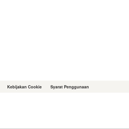
Kebijakan Cookie
Syarat Penggunaan