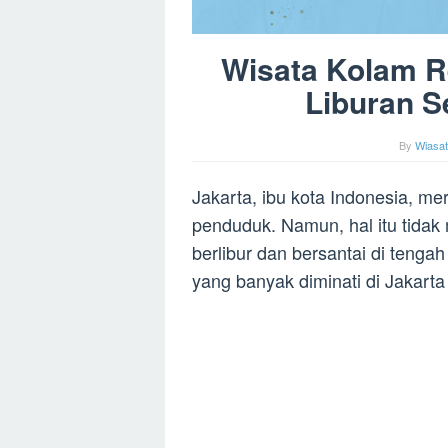
Wisata Kolam R
Liburan S
By
Wiasat
Jakarta, ibu kota Indonesia, me
penduduk. Namun, hal itu tida
berlibur dan bersantai di tenga
yang banyak diminati di Jakart