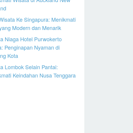
and
Wisata Ke Singapura: Menikmati
 yang Modern dan Menarik
a Niaga Hotel Purwokerto
a: Penginapan Nyaman di
ng Kota
a Lombok Selain Pantai:
kmati Keindahan Nusa Tenggara