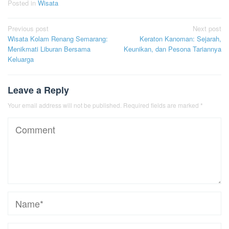
Posted in
Wisata
Post
Previous post
Next post
Wisata Kolam Renang Semarang:
Keraton Kanoman: Sejarah,
navigation
Menikmati Liburan Bersama
Keunikan, dan Pesona Tariannya
Keluarga
Leave a Reply
Your email address will not be published.
Required fields are marked
*