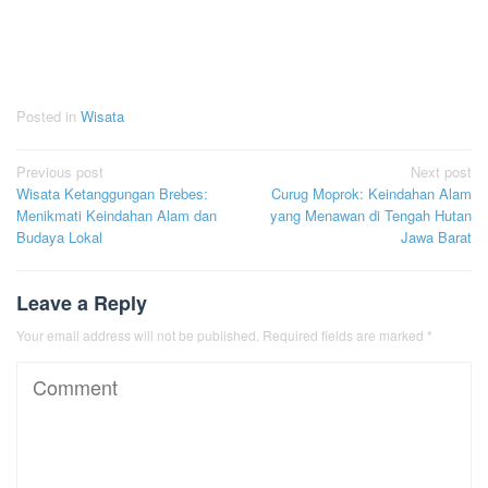
Posted in
Wisata
Post
Previous post
Next post
Wisata Ketanggungan Brebes:
Curug Moprok: Keindahan Alam
navigation
Menikmati Keindahan Alam dan
yang Menawan di Tengah Hutan
Budaya Lokal
Jawa Barat
Leave a Reply
Your email address will not be published.
Required fields are marked
*