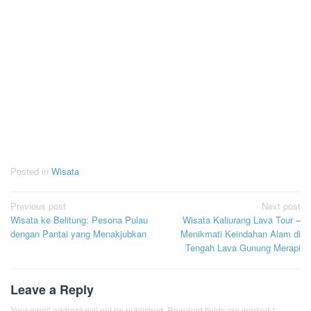
Posted in
Wisata
Post
Previous post
Next post
Wisata ke Belitung: Pesona Pulau
Wisata Kaliurang Lava Tour –
navigation
dengan Pantai yang Menakjubkan
Menikmati Keindahan Alam di
Tengah Lava Gunung Merapi
Leave a Reply
Your email address will not be published.
Required fields are marked
*