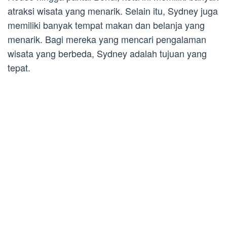
atraksi wisata yang menarik. Selain itu, Sydney juga
memiliki banyak tempat makan dan belanja yang
menarik. Bagi mereka yang mencari pengalaman
wisata yang berbeda, Sydney adalah tujuan yang
tepat.