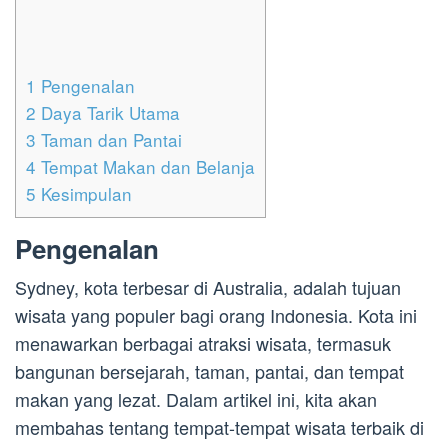
1
Pengenalan
2
Daya Tarik Utama
3
Taman dan Pantai
4
Tempat Makan dan Belanja
5
Kesimpulan
Pengenalan
Sydney, kota terbesar di Australia, adalah tujuan
wisata yang populer bagi orang Indonesia. Kota ini
menawarkan berbagai atraksi wisata, termasuk
bangunan bersejarah, taman, pantai, dan tempat
makan yang lezat. Dalam artikel ini, kita akan
membahas tentang tempat-tempat wisata terbaik di