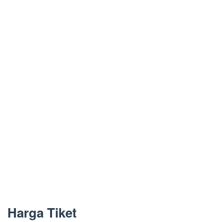
Harga Tiket