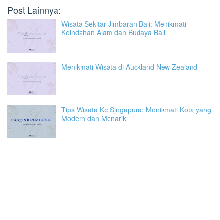
Post Lainnya:
Wisata Sekitar Jimbaran Bali: Menikmati
Keindahan Alam dan Budaya Bali
Menikmati Wisata di Auckland New Zealand
Tips Wisata Ke Singapura: Menikmati Kota yang
Modern dan Menarik