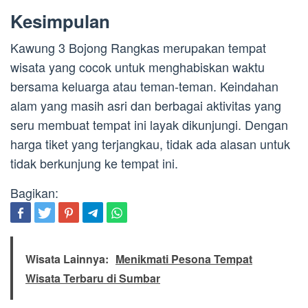
Kesimpulan
Kawung 3 Bojong Rangkas merupakan tempat
wisata yang cocok untuk menghabiskan waktu
bersama keluarga atau teman-teman. Keindahan
alam yang masih asri dan berbagai aktivitas yang
seru membuat tempat ini layak dikunjungi. Dengan
harga tiket yang terjangkau, tidak ada alasan untuk
tidak berkunjung ke tempat ini.
Bagikan:
Wisata Lainnya:
Menikmati Pesona Tempat
Wisata Terbaru di Sumbar