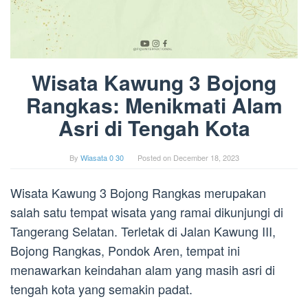
Wisata Kawung 3 Bojong
Rangkas: Menikmati Alam
Asri di Tengah Kota
By
Wiasata 0 30
Posted on
December 18, 2023
Wisata Kawung 3 Bojong Rangkas merupakan
salah satu tempat wisata yang ramai dikunjungi di
Tangerang Selatan. Terletak di Jalan Kawung III,
Bojong Rangkas, Pondok Aren, tempat ini
menawarkan keindahan alam yang masih asri di
tengah kota yang semakin padat.