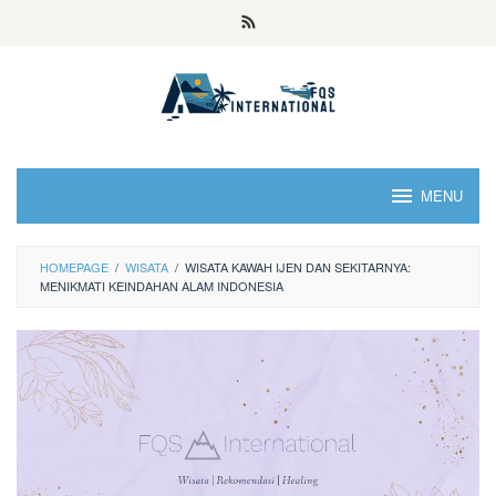
MENU
HOMEPAGE
/
WISATA
/
WISATA KAWAH IJEN DAN SEKITARNYA:
MENIKMATI KEINDAHAN ALAM INDONESIA