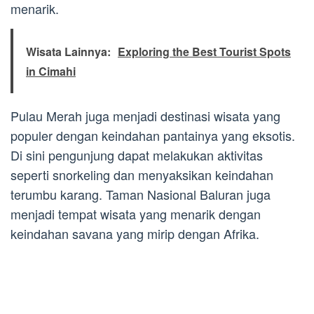
menarik.
Wisata Lainnya:
Exploring the Best Tourist Spots
in Cimahi
Pulau Merah juga menjadi destinasi wisata yang
populer dengan keindahan pantainya yang eksotis.
Di sini pengunjung dapat melakukan aktivitas
seperti snorkeling dan menyaksikan keindahan
terumbu karang. Taman Nasional Baluran juga
menjadi tempat wisata yang menarik dengan
keindahan savana yang mirip dengan Afrika.