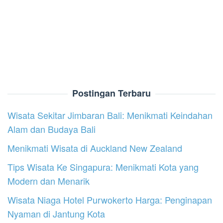
Postingan Terbaru
Wisata Sekitar Jimbaran Bali: Menikmati Keindahan
Alam dan Budaya Bali
Menikmati Wisata di Auckland New Zealand
Tips Wisata Ke Singapura: Menikmati Kota yang
Modern dan Menarik
Wisata Niaga Hotel Purwokerto Harga: Penginapan
Nyaman di Jantung Kota