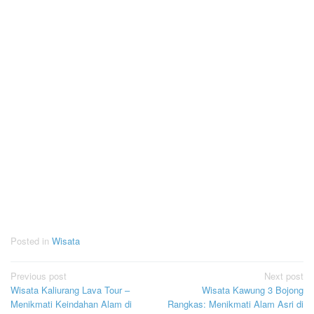
Posted in
Wisata
Post
Previous post
Next post
Wisata Kaliurang Lava Tour –
Wisata Kawung 3 Bojong
navigation
Menikmati Keindahan Alam di
Rangkas: Menikmati Alam Asri di