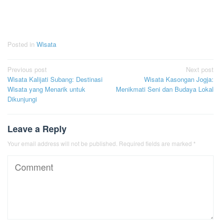
Posted in
Wisata
Post
Previous post
Next post
Wisata Kalijati Subang: Destinasi
Wisata Kasongan Jogja:
navigation
Wisata yang Menarik untuk
Menikmati Seni dan Budaya Lokal
Dikunjungi
Leave a Reply
Your email address will not be published.
Required fields are marked
*