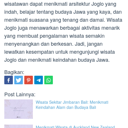
wisatawan dapat menikmati arsitektur Joglo yang
indah, belajar tentang budaya Jawa yang kaya, dan
menikmati suasana yang tenang dan damai. Wisata
Joglo juga menawarkan berbagai aktivitas menarik
yang membuat pengalaman wisata semakin
menyenangkan dan berkesan. Jadi, jangan
lewatkan kesempatan untuk mengunjungi wisata
Joglo dan menikmati keindahan budaya Jawa.
Bagikan:
Post Lainnya:
Wisata Sekitar Jimbaran Bali: Menikmati
Keindahan Alam dan Budaya Bali
Menikmati Wisata di Auckland New Zealand