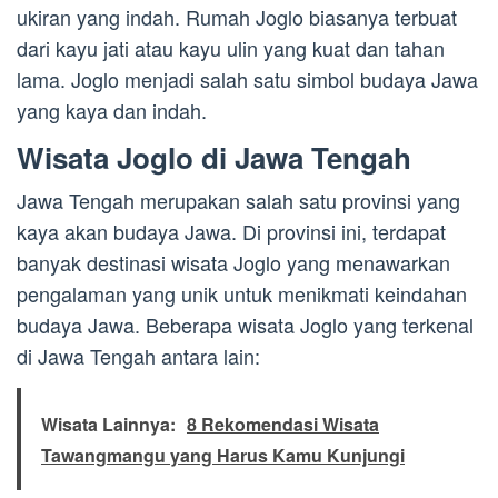
ukiran yang indah. Rumah Joglo biasanya terbuat
dari kayu jati atau kayu ulin yang kuat dan tahan
lama. Joglo menjadi salah satu simbol budaya Jawa
yang kaya dan indah.
Wisata Joglo di Jawa Tengah
Jawa Tengah merupakan salah satu provinsi yang
kaya akan budaya Jawa. Di provinsi ini, terdapat
banyak destinasi wisata Joglo yang menawarkan
pengalaman yang unik untuk menikmati keindahan
budaya Jawa. Beberapa wisata Joglo yang terkenal
di Jawa Tengah antara lain:
Wisata Lainnya:
8 Rekomendasi Wisata
Tawangmangu yang Harus Kamu Kunjungi