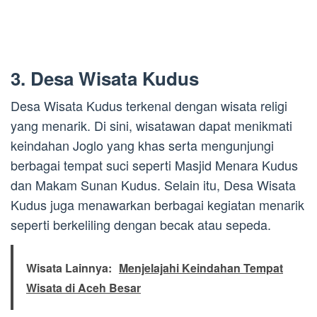
3. Desa Wisata Kudus
Desa Wisata Kudus terkenal dengan wisata religi
yang menarik. Di sini, wisatawan dapat menikmati
keindahan Joglo yang khas serta mengunjungi
berbagai tempat suci seperti Masjid Menara Kudus
dan Makam Sunan Kudus. Selain itu, Desa Wisata
Kudus juga menawarkan berbagai kegiatan menarik
seperti berkeliling dengan becak atau sepeda.
Wisata Lainnya:
Menjelajahi Keindahan Tempat
Wisata di Aceh Besar