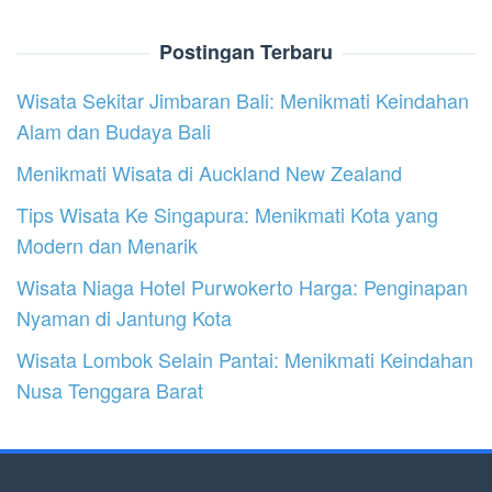
Postingan Terbaru
Wisata Sekitar Jimbaran Bali: Menikmati Keindahan
Alam dan Budaya Bali
Menikmati Wisata di Auckland New Zealand
Tips Wisata Ke Singapura: Menikmati Kota yang
Modern dan Menarik
Wisata Niaga Hotel Purwokerto Harga: Penginapan
Nyaman di Jantung Kota
Wisata Lombok Selain Pantai: Menikmati Keindahan
Nusa Tenggara Barat