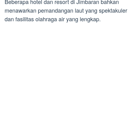
Beberapa hotel dan resort di Jimbaran bahkan
menawarkan pemandangan laut yang spektakuler
dan fasilitas olahraga air yang lengkap.