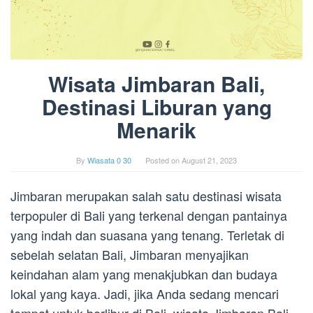
Wisata Jimbaran Bali,
Destinasi Liburan yang
Menarik
By
Wiasata 0 30
Posted on
August 21, 2023
Jimbaran merupakan salah satu destinasi wisata
terpopuler di Bali yang terkenal dengan pantainya
yang indah dan suasana yang tenang. Terletak di
sebelah selatan Bali, Jimbaran menyajikan
keindahan alam yang menakjubkan dan budaya
lokal yang kaya. Jadi, jika Anda sedang mencari