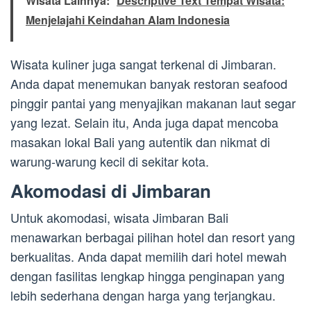
Wisata Lainnya:
Descriptive Text Tempat Wisata:
Menjelajahi Keindahan Alam Indonesia
Wisata kuliner juga sangat terkenal di Jimbaran.
Anda dapat menemukan banyak restoran seafood
pinggir pantai yang menyajikan makanan laut segar
yang lezat. Selain itu, Anda juga dapat mencoba
masakan lokal Bali yang autentik dan nikmat di
warung-warung kecil di sekitar kota.
Akomodasi di Jimbaran
Untuk akomodasi, wisata Jimbaran Bali
menawarkan berbagai pilihan hotel dan resort yang
berkualitas. Anda dapat memilih dari hotel mewah
dengan fasilitas lengkap hingga penginapan yang
lebih sederhana dengan harga yang terjangkau.