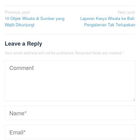
Post
Previous post
Next post
10 Objek Wisata di Sumbar yang
Laporan Karya Wisata ke Bali:
navigation
Wajib Dikunjungi
Pengalaman Tak Terlupakan
Leave a Reply
Your email address will not be published.
Required fields are marked
*