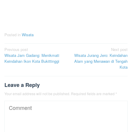
Posted in
Wisata
Post
Previous post
Next post
Wisata Jam Gadang: Menikmati
Wisata Jurang Jero: Keindahan
navigation
Keindahan Ikon Kota Bukittinggi
Alam yang Menawan di Tengah
Kota
Leave a Reply
Your email address will not be published.
Required fields are marked
*