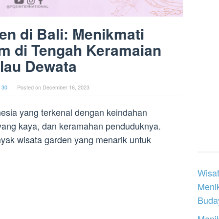
n di Bali: Menikmati
m di Tengah Keramaian
lau Dewata
 30
Posted on
December 16, 2023
onesia yang terkenal dengan keindahan
 yang kaya, dan keramahan penduduknya.
banyak wisata garden yang menarik untuk
Wisat
Meni
Buday
Menik