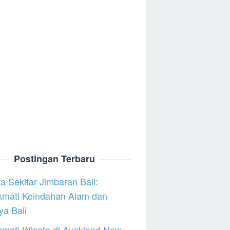
Postingan Terbaru
a Sekitar Jimbaran Bali:
kmati Keindahan Alam dan
a Bali
mati Wisata di Auckland New