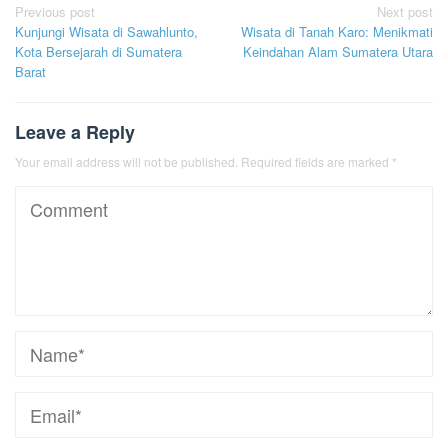
Post
Previous post
Next post
Kunjungi Wisata di Sawahlunto,
Wisata di Tanah Karo: Menikmati
navigation
Kota Bersejarah di Sumatera
Keindahan Alam Sumatera Utara
Barat
Leave a Reply
Your email address will not be published.
Required fields are marked
*