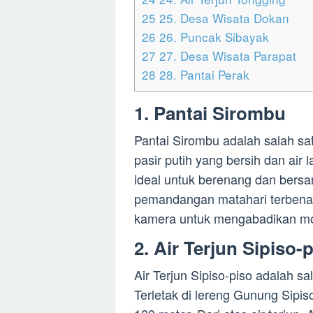
25
25. Desa Wisata Dokan
26
26. Puncak Sibayak
27
27. Desa Wisata Parapat
28
28. Pantai Perak
1. Pantai Sirombu
Pantai Sirombu adalah salah sa
pasir putih yang bersih dan air 
ideal untuk berenang dan bersant
pemandangan matahari terbena
kamera untuk mengabadikan mo
2. Air Terjun Sipiso-
Air Terjun Sipiso-piso adalah sal
Terletak di lereng Gunung Sipiso-