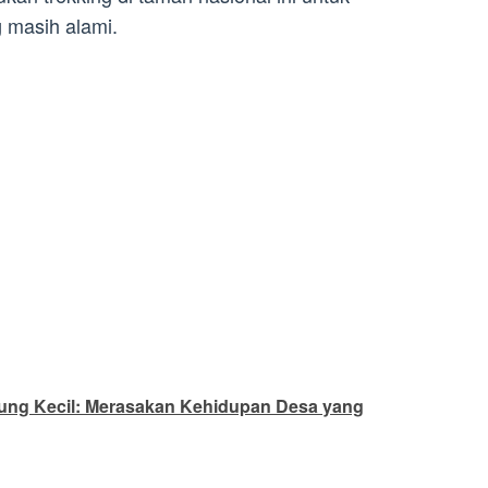
 masih alami.
ng Kecil: Merasakan Kehidupan Desa yang