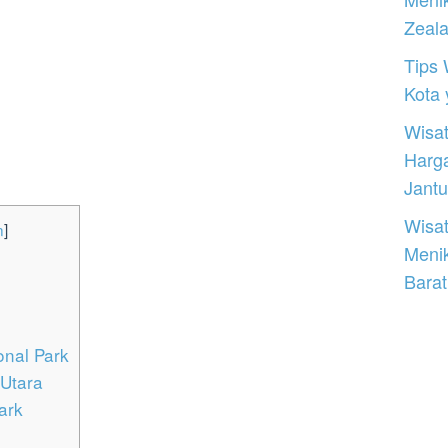
Zeal
Tips 
Kota
Wisat
Harg
Jantu
Wisat
n
]
Meni
Barat
onal Park
Utara
ark