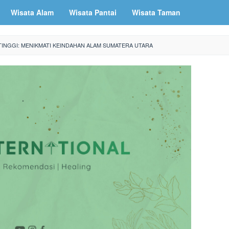
Wisata Alam
Wisata Pantai
Wisata Taman
 TINGGI: MENIKMATI KEINDAHAN ALAM SUMATERA UTARA