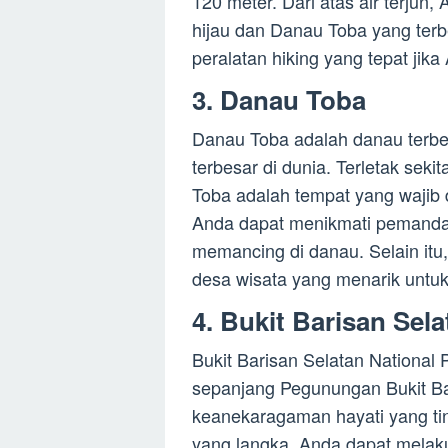
120 meter. Dari atas air terju
hijau dan Danau Toba yang ter
peralatan hiking yang tepat jika 
3. Danau Toba
Danau Toba adalah danau terbes
terbesar di dunia. Terletak seki
Toba adalah tempat yang wajib 
Anda dapat menikmati pemanda
memancing di danau. Selain itu,
desa wisata yang menarik untuk
4. Bukit Barisan Sela
Bukit Barisan Selatan National 
sepanjang Pegunungan Bukit Bar
keanekaragaman hayati yang ti
yang langka. Anda dapat melakuk