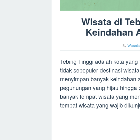
Wisata di Te
Keindahan 
By
Wiasata
Tebing Tinggi adalah kota yang 
tidak sepopuler destinasi wisata
menyimpan banyak keindahan al
pegunungan yang hijau hingga p
banyak tempat wisata yang mena
tempat wisata yang wajib dikunju