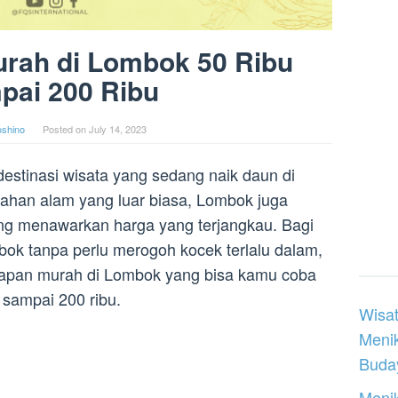
rah di Lombok 50 Ribu
pai 200 Ribu
oshino
Posted on
July 14, 2023
stinasi wisata yang sedang naik daun di
ndahan alam yang luar biasa, Lombok juga
ng menawarkan harga yang terjangkau. Bagi
bok tanpa perlu merogoh kocek terlalu dalam,
napan murah di Lombok yang bisa kamu coba
 sampai 200 ribu.
Wisat
Meni
Buday
Menik