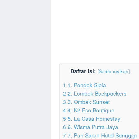
Daftar Isi:
[
Sembunyikan
]
1
1. Pondok Siola
2
2. Lombok Backpackers
3
3. Ombak Sunset
4
4. K2 Eco Boutique
5
5. La Casa Homestay
6
6. Wisma Putra Jaya
7
7. Puri Saron Hotel Senggigi