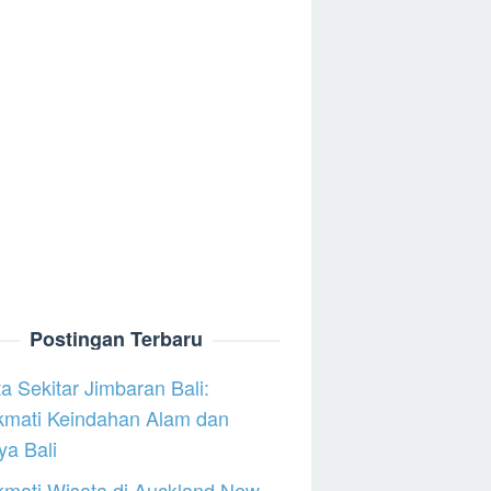
Postingan Terbaru
a Sekitar Jimbaran Bali:
kmati Keindahan Alam dan
a Bali
mati Wisata di Auckland New