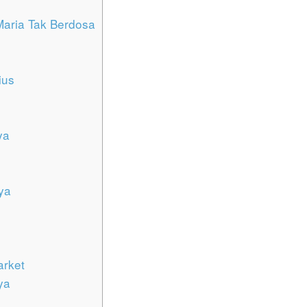
Maria Tak Berdosa
ius
ya
ya
arket
ya