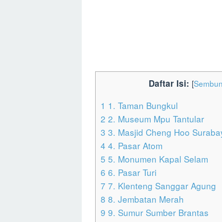
Daftar Isi:
[
Sembun
1
1. Taman Bungkul
2
2. Museum Mpu Tantular
3
3. Masjid Cheng Hoo Suraba
4
4. Pasar Atom
5
5. Monumen Kapal Selam
6
6. Pasar Turi
7
7. Klenteng Sanggar Agung
8
8. Jembatan Merah
9
9. Sumur Sumber Brantas