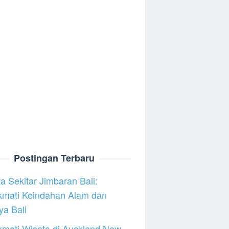
Postingan Terbaru
a Sekitar Jimbaran Bali:
kmati Keindahan Alam dan
a Bali
mati Wisata di Auckland New