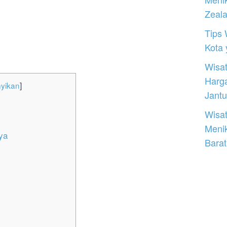
Zeal
Tips 
Kota
Wisat
Harg
yikan
]
Jantu
Wisat
Meni
ya
Barat