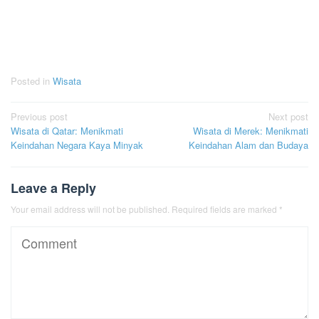
Posted in
Wisata
Post
Previous post
Next post
Wisata di Qatar: Menikmati
Wisata di Merek: Menikmati
navigation
Keindahan Negara Kaya Minyak
Keindahan Alam dan Budaya
Leave a Reply
Your email address will not be published.
Required fields are marked
*