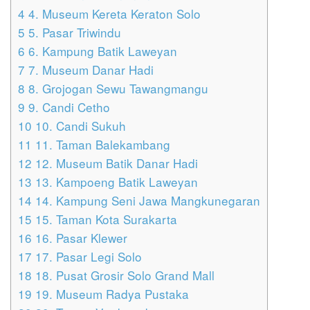
4
4. Museum Kereta Keraton Solo
5
5. Pasar Triwindu
6
6. Kampung Batik Laweyan
7
7. Museum Danar Hadi
8
8. Grojogan Sewu Tawangmangu
9
9. Candi Cetho
10
10. Candi Sukuh
11
11. Taman Balekambang
12
12. Museum Batik Danar Hadi
13
13. Kampoeng Batik Laweyan
14
14. Kampung Seni Jawa Mangkunegaran
15
15. Taman Kota Surakarta
16
16. Pasar Klewer
17
17. Pasar Legi Solo
18
18. Pusat Grosir Solo Grand Mall
19
19. Museum Radya Pustaka