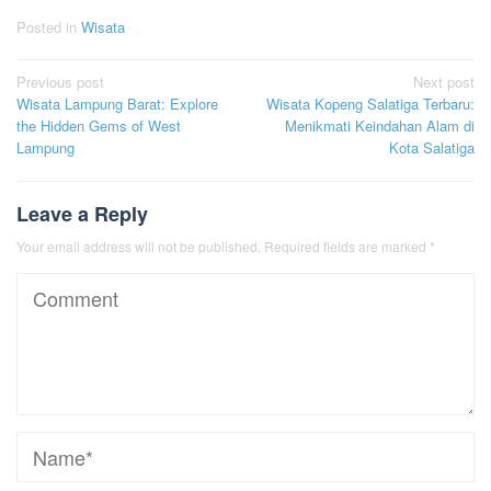
Posted in
Wisata
Post
Previous post
Next post
Wisata Lampung Barat: Explore
Wisata Kopeng Salatiga Terbaru:
navigation
the Hidden Gems of West
Menikmati Keindahan Alam di
Lampung
Kota Salatiga
Leave a Reply
Your email address will not be published.
Required fields are marked
*