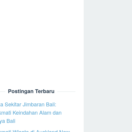
Postingan Terbaru
a Sekitar Jimbaran Bali:
kmati Keindahan Alam dan
a Bali
mati Wisata di Auckland New