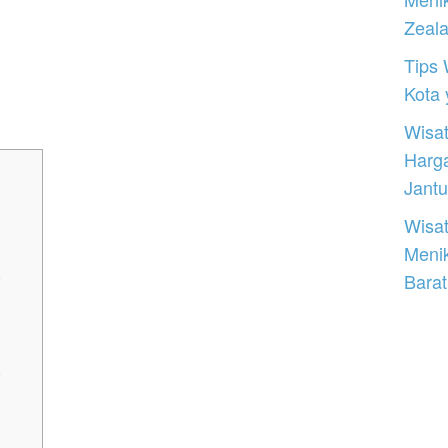
Zeal
Tips 
Kota
Wisat
Harg
Jantu
Wisat
Meni
a
Barat