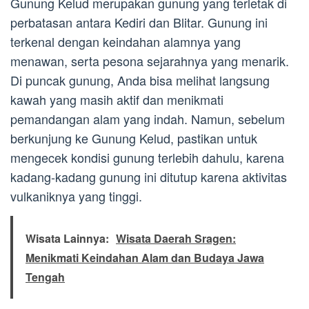
Gunung Kelud merupakan gunung yang terletak di
perbatasan antara Kediri dan Blitar. Gunung ini
terkenal dengan keindahan alamnya yang
menawan, serta pesona sejarahnya yang menarik.
Di puncak gunung, Anda bisa melihat langsung
kawah yang masih aktif dan menikmati
pemandangan alam yang indah. Namun, sebelum
berkunjung ke Gunung Kelud, pastikan untuk
mengecek kondisi gunung terlebih dahulu, karena
kadang-kadang gunung ini ditutup karena aktivitas
vulkaniknya yang tinggi.
Wisata Lainnya:
Wisata Daerah Sragen:
Menikmati Keindahan Alam dan Budaya Jawa
Tengah