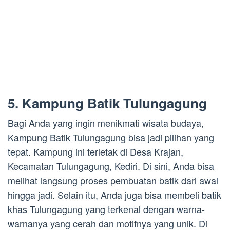
5. Kampung Batik Tulungagung
Bagi Anda yang ingin menikmati wisata budaya,
Kampung Batik Tulungagung bisa jadi pilihan yang
tepat. Kampung ini terletak di Desa Krajan,
Kecamatan Tulungagung, Kediri. Di sini, Anda bisa
melihat langsung proses pembuatan batik dari awal
hingga jadi. Selain itu, Anda juga bisa membeli batik
khas Tulungagung yang terkenal dengan warna-
warnanya yang cerah dan motifnya yang unik. Di