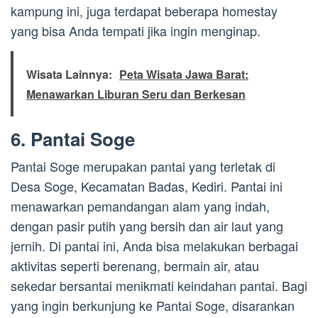
kampung ini, juga terdapat beberapa homestay
yang bisa Anda tempati jika ingin menginap.
Wisata Lainnya:
Peta Wisata Jawa Barat:
Menawarkan Liburan Seru dan Berkesan
6. Pantai Soge
Pantai Soge merupakan pantai yang terletak di
Desa Soge, Kecamatan Badas, Kediri. Pantai ini
menawarkan pemandangan alam yang indah,
dengan pasir putih yang bersih dan air laut yang
jernih. Di pantai ini, Anda bisa melakukan berbagai
aktivitas seperti berenang, bermain air, atau
sekedar bersantai menikmati keindahan pantai. Bagi
yang ingin berkunjung ke Pantai Soge, disarankan