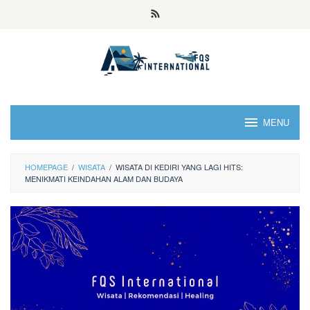
MENU
HOMEPAGE
/
WISATA
/
WISATA DI KEDIRI YANG LAGI HITS:
MENIKMATI KEINDAHAN ALAM DAN BUDAYA