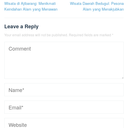
Wisata di Ajibarang: Menikmati
Wisata Daerah Bedugul: Pesona
navigation
Keindahan Alam yang Menawan
Alam yang Menakjubkan
Leave a Reply
Your email address will not be published.
Required fields are marked
*