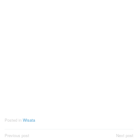
Posted in
Wisata
Post
Previous post
Next post