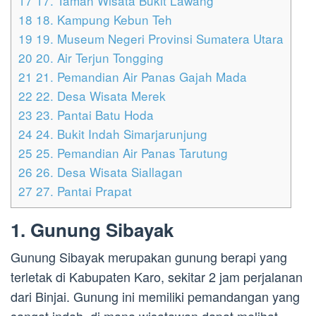
17
17. Taman Wisata Bukit Lawang
18
18. Kampung Kebun Teh
19
19. Museum Negeri Provinsi Sumatera Utara
20
20. Air Terjun Tongging
21
21. Pemandian Air Panas Gajah Mada
22
22. Desa Wisata Merek
23
23. Pantai Batu Hoda
24
24. Bukit Indah Simarjarunjung
25
25. Pemandian Air Panas Tarutung
26
26. Desa Wisata Siallagan
27
27. Pantai Prapat
1. Gunung Sibayak
Gunung Sibayak merupakan gunung berapi yang
terletak di Kabupaten Karo, sekitar 2 jam perjalanan
dari Binjai. Gunung ini memiliki pemandangan yang