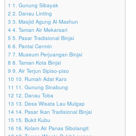
1
1. Gunung Sibayak
2
2. Danau Linting
3
3. Masjid Agung Al-Mashun
4
4. Taman Air Mekarsari
5
5. Pasar Tradisional Binjai
6
6. Pantai Cermin
7
7. Museum Perjuangan Binjai
8
8. Taman Kota Binjai
9
9. Air Terjun Sipiso-piso
10
10. Rumah Adat Karo
11
11. Gunung Sinabung
12
12. Danau Toba
13
13. Desa Wisata Lau Mulgap
14
14. Pasar Ikan Tradisional Binjai
15
15. Bukit Kubu
16
16. Kolam Air Panas Sibolangit