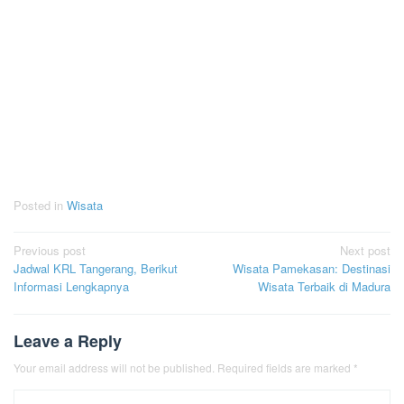
Posted in
Wisata
Post
Previous post
Next post
Jadwal KRL Tangerang, Berikut
Wisata Pamekasan: Destinasi
navigation
Informasi Lengkapnya
Wisata Terbaik di Madura
Leave a Reply
Your email address will not be published.
Required fields are marked
*