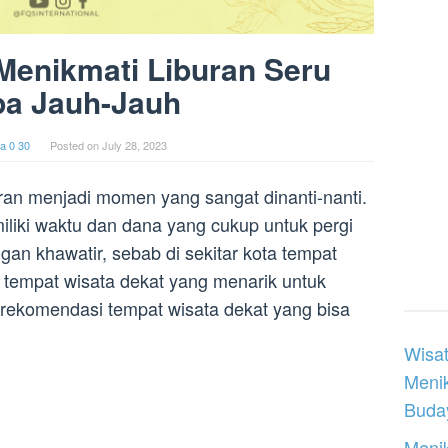
Menikmati Liburan Seru
pa Jauh-Jauh
a 0 30
Posted on
July 28, 2023
uran menjadi momen yang sangat dinanti-nanti.
liki waktu dan dana yang cukup untuk pergi
gan khawatir, sebab di sekitar kota tempat
k tempat wisata dekat yang menarik untuk
a rekomendasi tempat wisata dekat yang bisa
Wisat
Meni
Buday
Menik