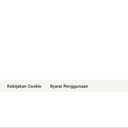
Kebijakan Cookie
Syarat Penggunaan