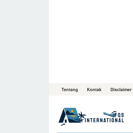
Skip
to
content
Tentang
Kontak
Disclaimer