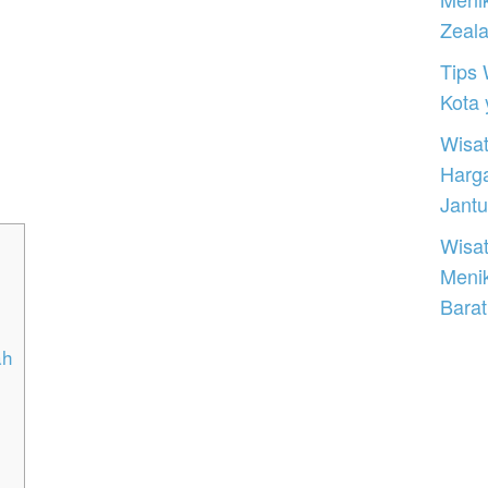
Zeal
Tips 
Kota
Wisat
Harg
Jantu
Wisat
Meni
Barat
ah