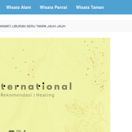
Wisata Alam
Wisata Pantai
Wisata Taman
NIKMATI LIBURAN SERU TANPA JAUH-JAUH