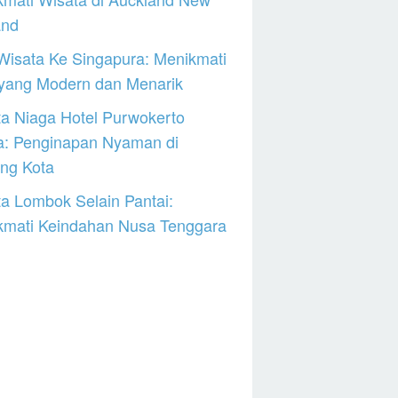
and
Wisata Ke Singapura: Menikmati
 yang Modern dan Menarik
a Niaga Hotel Purwokerto
a: Penginapan Nyaman di
ng Kota
a Lombok Selain Pantai:
kmati Keindahan Nusa Tenggara