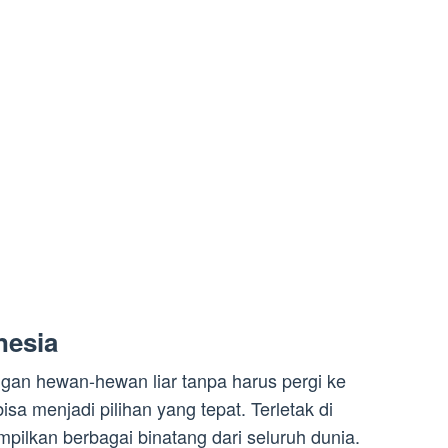
nesia
ngan hewan-hewan liar tanpa harus pergi ke
isa menjadi pilihan yang tepat. Terletak di
pilkan berbagai binatang dari seluruh dunia.