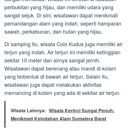
perbukitan yang hijau, dan memiliki udara yang
sangat sejuk. Di sini, wisatawan dapat menikmati
pemandangan alam yang indah, seperti hamparan
sawah, perkebunan, dan hutan yang hijau.
Di samping itu, wisata Colo Kudus juga memiliki air
terjun yang indah. Air terjun ini memiliki ketinggian
sekitar 10 meter dan airnya sangat jernih.
Wisatawan dapat berenang atau mandi di kolam
yang terbentuk di bawah air terjun. Selain itu,
wisatawan juga dapat melakukan aktivitas
memancing di kolam yang ada di sekitar air terjun.
Wisata Lainnya:
Wisata Kerinci Sungai Penuh:
Menikmati Keindahan Alam Sumatera Barat