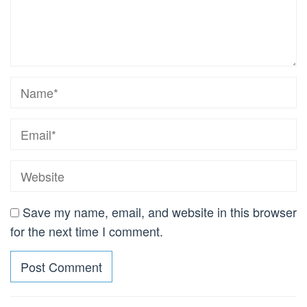
Save my name, email, and website in this browser
for the next time I comment.