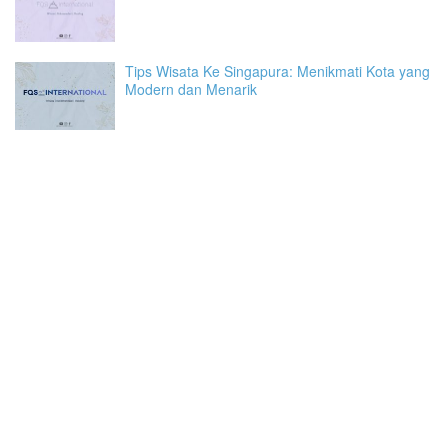
Tips Wisata Ke Singapura: Menikmati Kota yang
Modern dan Menarik