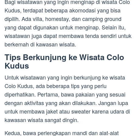
Bagi wisatawan yang ingin menginap di wisata Colo
Kudus, terdapat beberapa akomodasi yang bisa
dipilih. Ada villa, homestay, dan camping ground
yang dapat digunakan untuk menginap. Selain itu,
wisatawan juga dapat membawa tenda sendiri untuk
berkemah di kawasan wisata.
Tips Berkunjung ke Wisata Colo
Kudus
Untuk wisatawan yang ingin berkunjung ke wisata
Colo Kudus, ada beberapa tips yang perlu
diperhatikan. Pertama, bawa pakaian yang sesuai
dengan aktivitas yang akan dilakukan. Jangan lupa
untuk membawa jaket atau sweater karena udara di
kawasan wisata sangat dingin.
Kedua, bawa perlengkapan mandi dan alat-alat