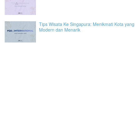
Tips Wisata Ke Singapura: Menikmati Kota yang
Modern dan Menarik