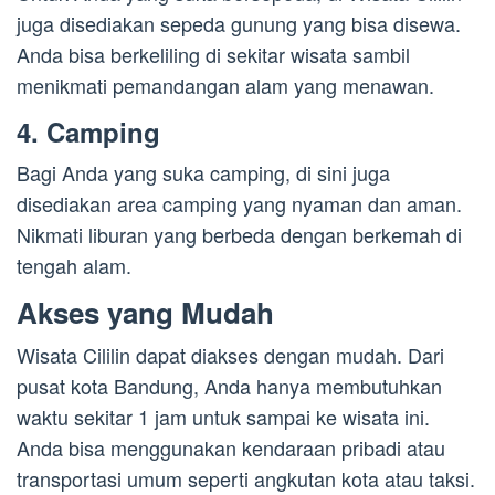
juga disediakan sepeda gunung yang bisa disewa.
Anda bisa berkeliling di sekitar wisata sambil
menikmati pemandangan alam yang menawan.
4. Camping
Bagi Anda yang suka camping, di sini juga
disediakan area camping yang nyaman dan aman.
Nikmati liburan yang berbeda dengan berkemah di
tengah alam.
Akses yang Mudah
Wisata Cililin dapat diakses dengan mudah. Dari
pusat kota Bandung, Anda hanya membutuhkan
waktu sekitar 1 jam untuk sampai ke wisata ini.
Anda bisa menggunakan kendaraan pribadi atau
transportasi umum seperti angkutan kota atau taksi.