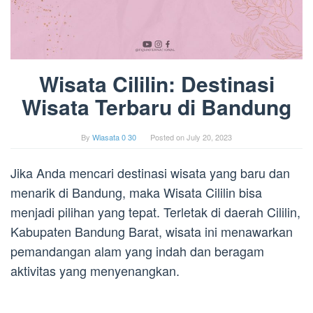
Wisata Cililin: Destinasi
Wisata Terbaru di Bandung
By
Wiasata 0 30
Posted on
July 20, 2023
Jika Anda mencari destinasi wisata yang baru dan
menarik di Bandung, maka Wisata Cililin bisa
menjadi pilihan yang tepat. Terletak di daerah Cililin,
Kabupaten Bandung Barat, wisata ini menawarkan
pemandangan alam yang indah dan beragam
aktivitas yang menyenangkan.