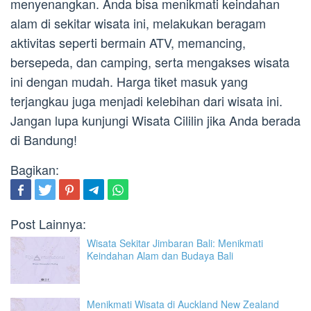
menyenangkan. Anda bisa menikmati keindahan
alam di sekitar wisata ini, melakukan beragam
aktivitas seperti bermain ATV, memancing,
bersepeda, dan camping, serta mengakses wisata
ini dengan mudah. Harga tiket masuk yang
terjangkau juga menjadi kelebihan dari wisata ini.
Jangan lupa kunjungi Wisata Cililin jika Anda berada
di Bandung!
Bagikan:
Post Lainnya:
Wisata Sekitar Jimbaran Bali: Menikmati
Keindahan Alam dan Budaya Bali
Menikmati Wisata di Auckland New Zealand