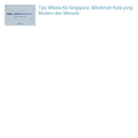
Tips Wisata Ke Singapura: Menikmati Kota yang
Modern dan Menarik