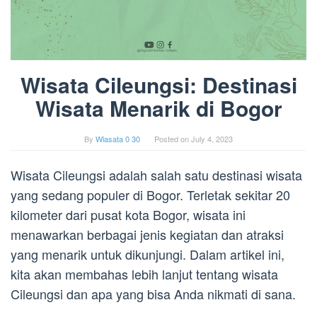
Wisata Cileungsi: Destinasi
Wisata Menarik di Bogor
By
Wiasata 0 30
Posted on
July 4, 2023
Wisata Cileungsi adalah salah satu destinasi wisata
yang sedang populer di Bogor. Terletak sekitar 20
kilometer dari pusat kota Bogor, wisata ini
menawarkan berbagai jenis kegiatan dan atraksi
yang menarik untuk dikunjungi. Dalam artikel ini,
kita akan membahas lebih lanjut tentang wisata
Cileungsi dan apa yang bisa Anda nikmati di sana.