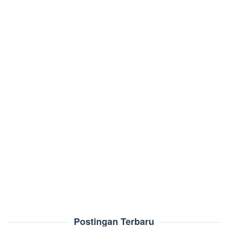
Postingan Terbaru