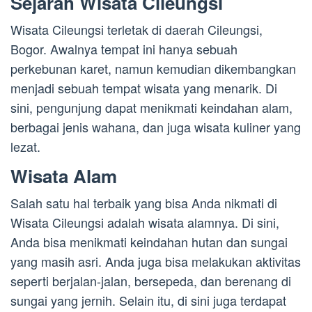
Sejarah Wisata Cileungsi
Wisata Cileungsi terletak di daerah Cileungsi,
Bogor. Awalnya tempat ini hanya sebuah
perkebunan karet, namun kemudian dikembangkan
menjadi sebuah tempat wisata yang menarik. Di
sini, pengunjung dapat menikmati keindahan alam,
berbagai jenis wahana, dan juga wisata kuliner yang
lezat.
Wisata Alam
Salah satu hal terbaik yang bisa Anda nikmati di
Wisata Cileungsi adalah wisata alamnya. Di sini,
Anda bisa menikmati keindahan hutan dan sungai
yang masih asri. Anda juga bisa melakukan aktivitas
seperti berjalan-jalan, bersepeda, dan berenang di
sungai yang jernih. Selain itu, di sini juga terdapat