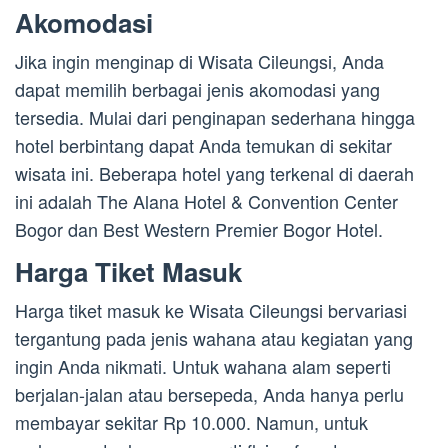
Akomodasi
Jika ingin menginap di Wisata Cileungsi, Anda
dapat memilih berbagai jenis akomodasi yang
tersedia. Mulai dari penginapan sederhana hingga
hotel berbintang dapat Anda temukan di sekitar
wisata ini. Beberapa hotel yang terkenal di daerah
ini adalah The Alana Hotel & Convention Center
Bogor dan Best Western Premier Bogor Hotel.
Harga Tiket Masuk
Harga tiket masuk ke Wisata Cileungsi bervariasi
tergantung pada jenis wahana atau kegiatan yang
ingin Anda nikmati. Untuk wahana alam seperti
berjalan-jalan atau bersepeda, Anda hanya perlu
membayar sekitar Rp 10.000. Namun, untuk