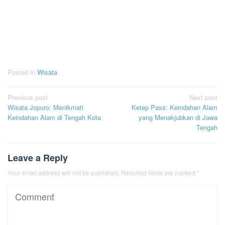
Posted in
Wisata
Post
Previous post
Next post
Wisata Jopuro: Menikmati
Ketep Pass: Keindahan Alam
navigation
Keindahan Alam di Tengah Kota
yang Menakjubkan di Jawa
Tengah
Leave a Reply
Your email address will not be published.
Required fields are marked
*