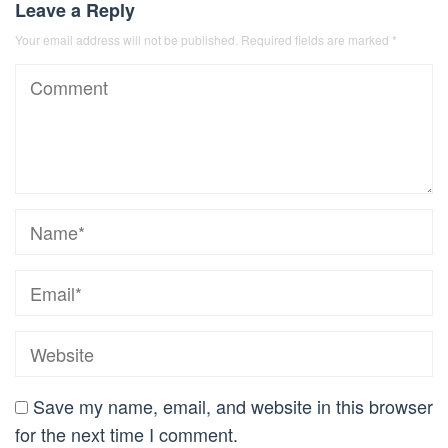
Leave a Reply
Your email address will not be published.
Required fields are marked
*
Save my name, email, and website in this browser
for the next time I comment.