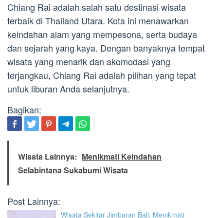
Chiang Rai adalah salah satu destinasi wisata
terbaik di Thailand Utara. Kota ini menawarkan
keindahan alam yang mempesona, serta budaya
dan sejarah yang kaya. Dengan banyaknya tempat
wisata yang menarik dan akomodasi yang
terjangkau, Chiang Rai adalah pilihan yang tepat
untuk liburan Anda selanjutnya.
Bagikan:
Wisata Lainnya:
Menikmati Keindahan
Selabintana Sukabumi Wisata
Post Lainnya:
Wisata Sekitar Jimbaran Bali: Menikmati