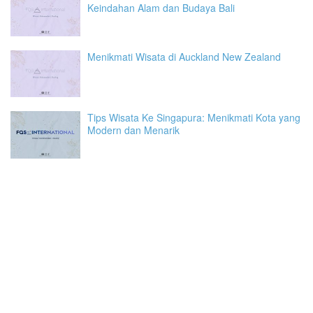
Keindahan Alam dan Budaya Bali
Menikmati Wisata di Auckland New Zealand
Tips Wisata Ke Singapura: Menikmati Kota yang
Modern dan Menarik