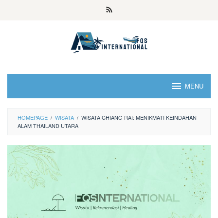
MENU
HOMEPAGE
/
WISATA
/
WISATA CHIANG RAI: MENIKMATI KEINDAHAN
ALAM THAILAND UTARA