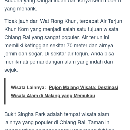
Buddha yang sangat indah dan karya seni modern
yang menarik.
Tidak jauh dari Wat Rong Khun, terdapat Air Terjun
Khun Korn yang menjadi salah satu tujuan wisata
Chiang Rai yang sangat populer. Air terjun ini
memiliki ketinggian sekitar 70 meter dan airnya
jernih dan segar. Di sekitar air terjun, Anda bisa
menikmati pemandangan alam yang indah dan
sejuk.
Wisata Lainnya:
Pujon Malang Wisata: Destinasi
Wisata Alam di Malang yang Memukau
Bukit Singha Park adalah tempat wisata alam
lainnya yang populer di Chiang Rai. Taman ini