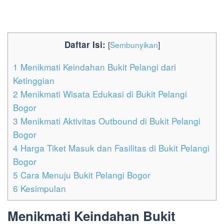
Daftar Isi:
[
Sembunyikan
]
1
Menikmati Keindahan Bukit Pelangi dari
Ketinggian
2
Menikmati Wisata Edukasi di Bukit Pelangi
Bogor
3
Menikmati Aktivitas Outbound di Bukit Pelangi
Bogor
4
Harga Tiket Masuk dan Fasilitas di Bukit Pelangi
Bogor
5
Cara Menuju Bukit Pelangi Bogor
6
Kesimpulan
Menikmati Keindahan Bukit