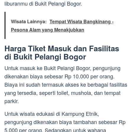
liburanmu di Bukit Pelangi Bogor.
Wisata Lainnya:
Tempat Wisata Bangkinang -
Pesona Alam yang Menakjubkan
Harga Tiket Masuk dan Fasilitas
di Bukit Pelangi Bogor
Untuk masuk ke Bukit Pelangi Bogor, pengunjung
dikenakan biaya sebesar Rp 10.000 per orang.
Biaya ini sudah termasuk akses ke berbagai fasilitas
yang tersedia, seperti toilet, mushola, dan tempat
parkir.
Untuk wisata edukasi di Kampung Etnik,
pengunjung dikenakan biaya tambahan sebesar Rp
5.000 per orang. Sedangkan untuk wahana