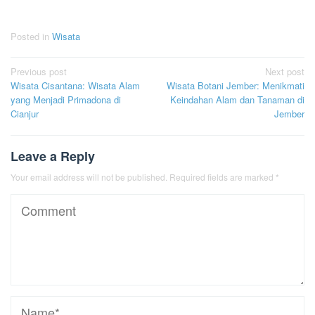
Posted in
Wisata
Post
Previous post
Next post
Wisata Cisantana: Wisata Alam
Wisata Botani Jember: Menikmati
navigation
yang Menjadi Primadona di
Keindahan Alam dan Tanaman di
Cianjur
Jember
Leave a Reply
Your email address will not be published.
Required fields are marked
*