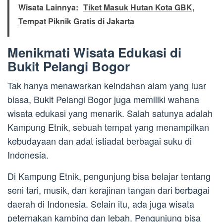
Wisata Lainnya:
Tiket Masuk Hutan Kota GBK,
Tempat Piknik Gratis di Jakarta
Menikmati Wisata Edukasi di
Bukit Pelangi Bogor
Tak hanya menawarkan keindahan alam yang luar
biasa, Bukit Pelangi Bogor juga memiliki wahana
wisata edukasi yang menarik. Salah satunya adalah
Kampung Etnik, sebuah tempat yang menampilkan
kebudayaan dan adat istiadat berbagai suku di
Indonesia.
Di Kampung Etnik, pengunjung bisa belajar tentang
seni tari, musik, dan kerajinan tangan dari berbagai
daerah di Indonesia. Selain itu, ada juga wisata
peternakan kambing dan lebah. Pengunjung bisa