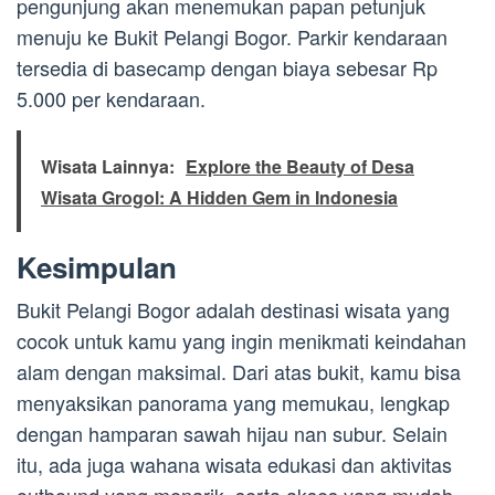
pengunjung akan menemukan papan petunjuk
menuju ke Bukit Pelangi Bogor. Parkir kendaraan
tersedia di basecamp dengan biaya sebesar Rp
5.000 per kendaraan.
Wisata Lainnya:
Explore the Beauty of Desa
Wisata Grogol: A Hidden Gem in Indonesia
Kesimpulan
Bukit Pelangi Bogor adalah destinasi wisata yang
cocok untuk kamu yang ingin menikmati keindahan
alam dengan maksimal. Dari atas bukit, kamu bisa
menyaksikan panorama yang memukau, lengkap
dengan hamparan sawah hijau nan subur. Selain
itu, ada juga wahana wisata edukasi dan aktivitas