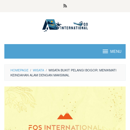
MENU
HOMEPAGE
/
WISATA
/
WISATA BUKIT PELANGI BOGOR: MENIKMATI
KEINDAHAN ALAM DENGAN MAKSIMAL