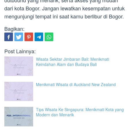
outbound yang menarik, serta akses yang mudah
dari kota Bogor. Jangan lewatkan kesempatan untuk
mengunjungi tempat ini saat kamu berlibur di Bogor.
Bagikan:
Post Lainnya:
Wisata Sekitar Jimbaran Bali: Menikmati
Keindahan Alam dan Budaya Bali
Menikmati Wisata di Auckland New Zealand
Tips Wisata Ke Singapura: Menikmati Kota yang
Modern dan Menarik