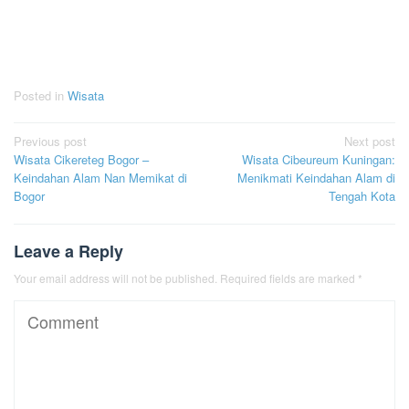
Posted in
Wisata
Post
Previous post
Next post
Wisata Cikereteg Bogor –
Wisata Cibeureum Kuningan:
navigation
Keindahan Alam Nan Memikat di
Menikmati Keindahan Alam di
Bogor
Tengah Kota
Leave a Reply
Your email address will not be published.
Required fields are marked
*