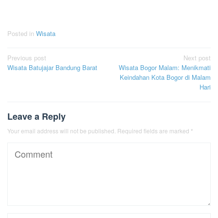
Posted in
Wisata
Post
Previous post
Next post
Wisata Batujajar Bandung Barat
Wisata Bogor Malam: Menikmati
navigation
Keindahan Kota Bogor di Malam
Hari
Leave a Reply
Your email address will not be published.
Required fields are marked
*