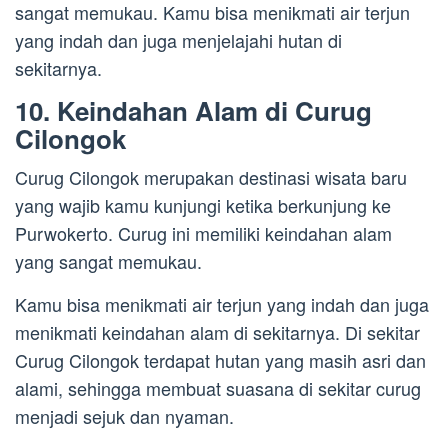
sangat memukau. Kamu bisa menikmati air terjun
yang indah dan juga menjelajahi hutan di
sekitarnya.
10. Keindahan Alam di Curug
Cilongok
Curug Cilongok merupakan destinasi wisata baru
yang wajib kamu kunjungi ketika berkunjung ke
Purwokerto. Curug ini memiliki keindahan alam
yang sangat memukau.
Kamu bisa menikmati air terjun yang indah dan juga
menikmati keindahan alam di sekitarnya. Di sekitar
Curug Cilongok terdapat hutan yang masih asri dan
alami, sehingga membuat suasana di sekitar curug
menjadi sejuk dan nyaman.