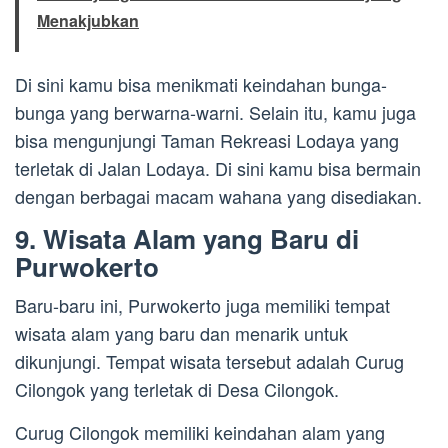
Menakjubkan
Di sini kamu bisa menikmati keindahan bunga-
bunga yang berwarna-warni. Selain itu, kamu juga
bisa mengunjungi Taman Rekreasi Lodaya yang
terletak di Jalan Lodaya. Di sini kamu bisa bermain
dengan berbagai macam wahana yang disediakan.
9. Wisata Alam yang Baru di
Purwokerto
Baru-baru ini, Purwokerto juga memiliki tempat
wisata alam yang baru dan menarik untuk
dikunjungi. Tempat wisata tersebut adalah Curug
Cilongok yang terletak di Desa Cilongok.
Curug Cilongok memiliki keindahan alam yang