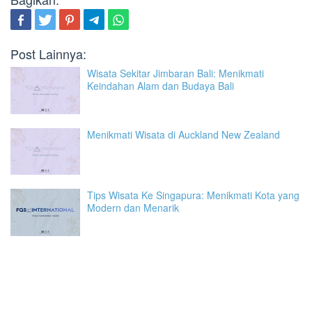
Post Lainnya:
Wisata Sekitar Jimbaran Bali: Menikmati
Keindahan Alam dan Budaya Bali
Menikmati Wisata di Auckland New Zealand
Tips Wisata Ke Singapura: Menikmati Kota yang
Modern dan Menarik