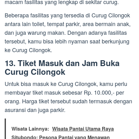
macam fasilitas yang lengkap di sekitar curug.
Beberapa fasilitas yang tersedia di Curug Cilongok
antara lain toilet, tempat parkir, area bermain anak,
dan juga warung makan. Dengan adanya fasilitas
tersebut, kamu bisa lebih nyaman saat berkunjung
ke Curug Cilongok.
13. Tiket Masuk dan Jam Buka
Curug Cilongok
Untuk bisa masuk ke Curug Cilongok, kamu perlu
membayar tiket masuk sebesar Rp. 10.000,- per
orang. Harga tiket tersebut sudah termasuk dengan
asuransi dan juga parkir.
Wisata Lainnya:
Wisata Pantai Utama Raya
Situbondo: Pesona Pantai yang Menawan