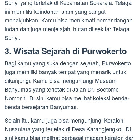
Sunyi yang terletak di Kecamatan Sokaraja. Telaga
ini memiliki keindahan alam yang sangat
menakjubkan. Kamu bisa menikmati pemandangan
indah dan juga menjelajahi hutan di sekitar Telaga
Sunyi.
3. Wisata Sejarah di Purwokerto
Bagi kamu yang suka dengan sejarah, Purwokerto
juga memiliki banyak tempat yang menarik untuk
dikunjungi. Kamu bisa mengunjungi Museum
Banyumas yang terletak di Jalan Dr. Soetomo
Nomor 1. Di sini kamu bisa melihat koleksi benda-
benda bersejarah Banyumas.
Selain itu, kamu juga bisa mengunjungi Keraton
Nusantara yang terletak di Desa Karangjengkol. Di
sini kamu bisa melihat berbagai macam keraton dari