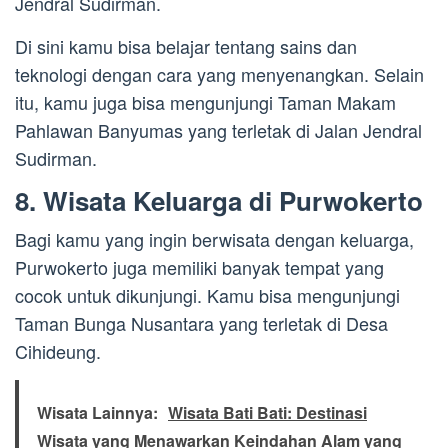
Jendral Sudirman.
Di sini kamu bisa belajar tentang sains dan
teknologi dengan cara yang menyenangkan. Selain
itu, kamu juga bisa mengunjungi Taman Makam
Pahlawan Banyumas yang terletak di Jalan Jendral
Sudirman.
8. Wisata Keluarga di Purwokerto
Bagi kamu yang ingin berwisata dengan keluarga,
Purwokerto juga memiliki banyak tempat yang
cocok untuk dikunjungi. Kamu bisa mengunjungi
Taman Bunga Nusantara yang terletak di Desa
Cihideung.
Wisata Lainnya:
Wisata Bati Bati: Destinasi
Wisata yang Menawarkan Keindahan Alam yang