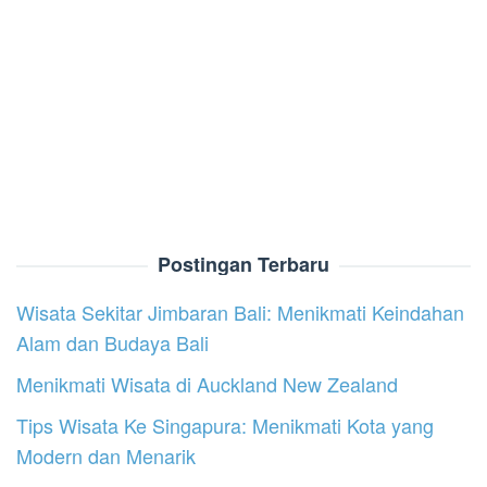
Postingan Terbaru
Wisata Sekitar Jimbaran Bali: Menikmati Keindahan
Alam dan Budaya Bali
Menikmati Wisata di Auckland New Zealand
Tips Wisata Ke Singapura: Menikmati Kota yang
Modern dan Menarik