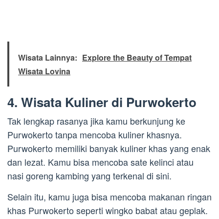
Wisata Lainnya:
Explore the Beauty of Tempat
Wisata Lovina
4. Wisata Kuliner di Purwokerto
Tak lengkap rasanya jika kamu berkunjung ke
Purwokerto tanpa mencoba kuliner khasnya.
Purwokerto memiliki banyak kuliner khas yang enak
dan lezat. Kamu bisa mencoba sate kelinci atau
nasi goreng kambing yang terkenal di sini.
Selain itu, kamu juga bisa mencoba makanan ringan
khas Purwokerto seperti wingko babat atau geplak.