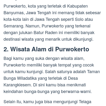
Purwokerto, kota yang terletak di Kabupaten
Banyumas, Jawa Tengah ini memang tidak sebesar
kota-kota lain di Jawa Tengah seperti Solo atau
Semarang. Namun, Purwokerto yang terkenal
dengan julukan Batur Raden ini memiliki banyak
destinasi wisata yang menarik untuk dikunjungi.
2. Wisata Alam di Purwokerto
Bagi kamu yang suka dengan wisata alam,
Purwokerto memiliki banyak tempat yang cocok
untuk kamu kunjungi. Salah satunya adalah Taman
Bunga Wiladatika yang terletak di Desa
Karangklesem. Di sini kamu bisa menikmati
keindahan bunga-bunga yang berwarna-warni.
Selain itu, kamu juga bisa mengunjungi Telaga