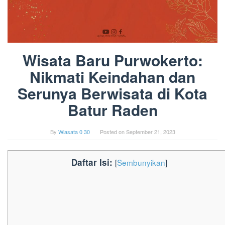
Wisata Baru Purwokerto:
Nikmati Keindahan dan
Serunya Berwisata di Kota
Batur Raden
By
Wiasata 0 30
Posted on
September 21, 2023
Daftar Isi:
[
Sembunyikan
]