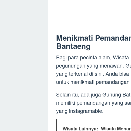
Menikmati Pemandan
Bantaeng
Bagi para pecinta alam, Wisa
pegunungan yang menawan. Gu
yang terkenal di sini. Anda bi
untuk menikmati pemandangan ya
Selain itu, ada juga Gunung Bat
memiliki pemandangan yang sang
yang instagramable.
Wisata Lainnya:
Wisata Menar