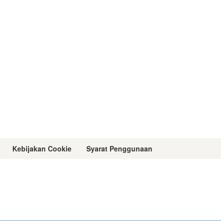
Kebijakan Cookie
Syarat Penggunaan