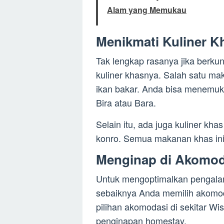
Alam yang Memukau
Menikmati Kuliner K
Tak lengkap rasanya jika berku
kuliner khasnya. Salah satu ma
ikan bakar. Anda bisa menemuka
Bira atau Bara.
Selain itu, ada juga kuliner kha
konro. Semua makanan khas ini
Menginap di Akomo
Untuk mengoptimalkan pengala
sebaiknya Anda memilih akomod
pilihan akomodasi di sekitar Wis
penginapan homestay.