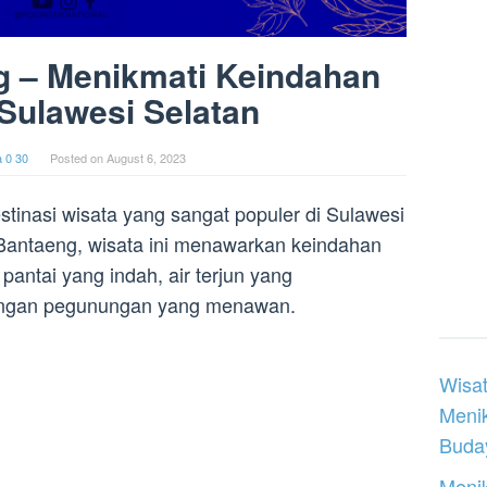
g – Menikmati Keindahan
Sulawesi Selatan
 0 30
Posted on
August 6, 2023
inasi wisata yang sangat populer di Sulawesi
 Bantaeng, wisata ini menawarkan keindahan
 pantai yang indah, air terjun yang
ngan pegunungan yang menawan.
Wisat
Meni
Buday
Menik