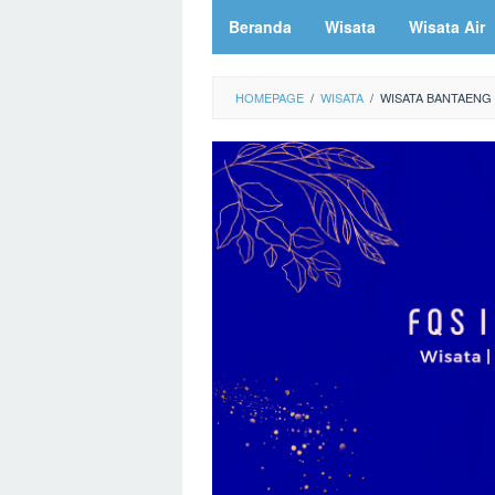
Beranda
Wisata
Wisata Air
HOMEPAGE
/
WISATA
/
WISATA BANTAENG 