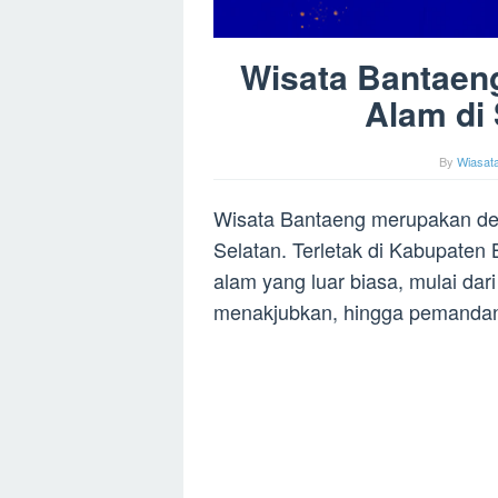
Wisata Bantaen
Alam di 
By
Wiasata
Wisata Bantaeng merupakan dest
Selatan. Terletak di Kabupaten
alam yang luar biasa, mulai dari
menakjubkan, hingga pemanda