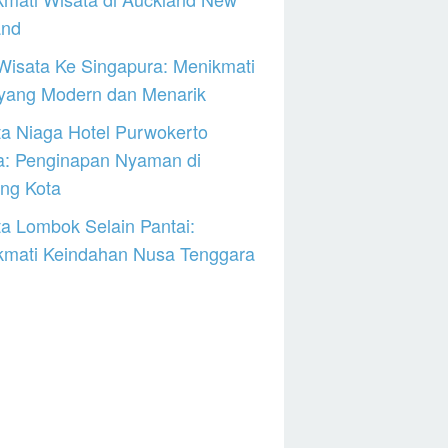
and
Wisata Ke Singapura: Menikmati
 yang Modern dan Menarik
a Niaga Hotel Purwokerto
a: Penginapan Nyaman di
ng Kota
a Lombok Selain Pantai:
kmati Keindahan Nusa Tenggara