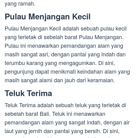
yang ramah.
Pulau Menjangan Kecil
Pulau Menjangan Kecil adalah sebuah pulau kecil
yang terletak di sebelah barat Pulau Menjangan.
Pulau ini menawarkan pemandangan alam yang
masih sangat asri, dengan pantai yang indah dan
terumbu karang yang mengagumkan. Di sini,
pengunjung dapat menikmati keindahan alam yang
masih sangat alami dan jauh dari keramaian.
Teluk Terima
Teluk Terima adalah sebuah teluk yang terletak di
sebelah barat Bali. Teluk ini menawarkan
pemandangan alam yang sangat indah, dengan air
laut yang jernih dan pantai yang bersih. Di sini,