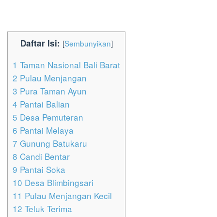
Daftar Isi:
[
Sembunyikan
]
1
Taman Nasional Bali Barat
2
Pulau Menjangan
3
Pura Taman Ayun
4
Pantai Balian
5
Desa Pemuteran
6
Pantai Melaya
7
Gunung Batukaru
8
Candi Bentar
9
Pantai Soka
10
Desa Blimbingsari
11
Pulau Menjangan Kecil
12
Teluk Terima