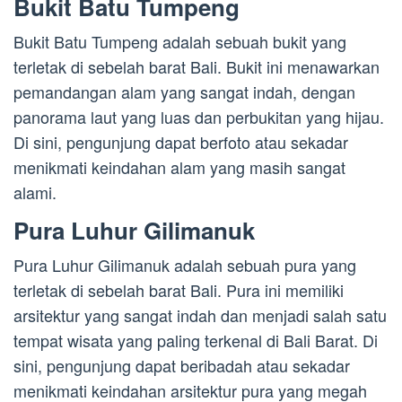
Bukit Batu Tumpeng
Bukit Batu Tumpeng adalah sebuah bukit yang
terletak di sebelah barat Bali. Bukit ini menawarkan
pemandangan alam yang sangat indah, dengan
panorama laut yang luas dan perbukitan yang hijau.
Di sini, pengunjung dapat berfoto atau sekadar
menikmati keindahan alam yang masih sangat
alami.
Pura Luhur Gilimanuk
Pura Luhur Gilimanuk adalah sebuah pura yang
terletak di sebelah barat Bali. Pura ini memiliki
arsitektur yang sangat indah dan menjadi salah satu
tempat wisata yang paling terkenal di Bali Barat. Di
sini, pengunjung dapat beribadah atau sekadar
menikmati keindahan arsitektur pura yang megah