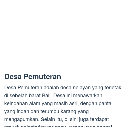
Desa Pemuteran
Desa Pemuteran adalah desa nelayan yang terletak
di sebelah barat Bali. Desa ini menawarkan
keindahan alam yang masih asri, dengan pantai
yang indah dan terumbu karang yang
mengagumkan. Selain itu, di sini juga terdapat
proyek pelestarian terumbu karang yang sangat