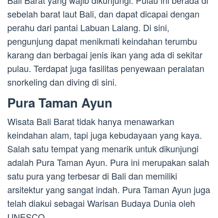
Bali Barat yang wajib dikunjungi. Pulau ini berada di
sebelah barat laut Bali, dan dapat dicapai dengan
perahu dari pantai Labuan Lalang. Di sini,
pengunjung dapat menikmati keindahan terumbu
karang dan berbagai jenis ikan yang ada di sekitar
pulau. Terdapat juga fasilitas penyewaan peralatan
snorkeling dan diving di sini.
Pura Taman Ayun
Wisata Bali Barat tidak hanya menawarkan
keindahan alam, tapi juga kebudayaan yang kaya.
Salah satu tempat yang menarik untuk dikunjungi
adalah Pura Taman Ayun. Pura ini merupakan salah
satu pura yang terbesar di Bali dan memiliki
arsitektur yang sangat indah. Pura Taman Ayun juga
telah diakui sebagai Warisan Budaya Dunia oleh
UNESCO.