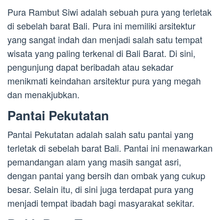
Pura Rambut Siwi adalah sebuah pura yang terletak
di sebelah barat Bali. Pura ini memiliki arsitektur
yang sangat indah dan menjadi salah satu tempat
wisata yang paling terkenal di Bali Barat. Di sini,
pengunjung dapat beribadah atau sekadar
menikmati keindahan arsitektur pura yang megah
dan menakjubkan.
Pantai Pekutatan
Pantai Pekutatan adalah salah satu pantai yang
terletak di sebelah barat Bali. Pantai ini menawarkan
pemandangan alam yang masih sangat asri,
dengan pantai yang bersih dan ombak yang cukup
besar. Selain itu, di sini juga terdapat pura yang
menjadi tempat ibadah bagi masyarakat sekitar.