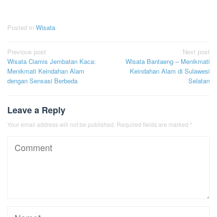
Posted in
Wisata
Post
Previous post
Next post
Wisata Ciamis Jembatan Kaca:
Wisata Bantaeng – Menikmati
navigation
Menikmati Keindahan Alam
Keindahan Alam di Sulawesi
dengan Sensasi Berbeda
Selatan
Leave a Reply
Your email address will not be published.
Required fields are marked
*