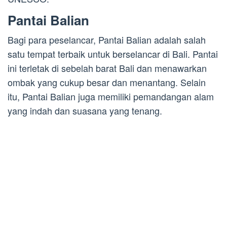
Pantai Balian
Bagi para peselancar, Pantai Balian adalah salah
satu tempat terbaik untuk berselancar di Bali. Pantai
ini terletak di sebelah barat Bali dan menawarkan
ombak yang cukup besar dan menantang. Selain
itu, Pantai Balian juga memiliki pemandangan alam
yang indah dan suasana yang tenang.