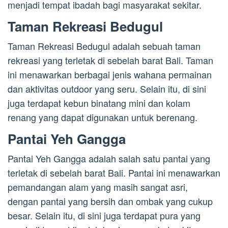
menjadi tempat ibadah bagi masyarakat sekitar.
Taman Rekreasi Bedugul
Taman Rekreasi Bedugul adalah sebuah taman
rekreasi yang terletak di sebelah barat Bali. Taman
ini menawarkan berbagai jenis wahana permainan
dan aktivitas outdoor yang seru. Selain itu, di sini
juga terdapat kebun binatang mini dan kolam
renang yang dapat digunakan untuk berenang.
Pantai Yeh Gangga
Pantai Yeh Gangga adalah salah satu pantai yang
terletak di sebelah barat Bali. Pantai ini menawarkan
pemandangan alam yang masih sangat asri,
dengan pantai yang bersih dan ombak yang cukup
besar. Selain itu, di sini juga terdapat pura yang