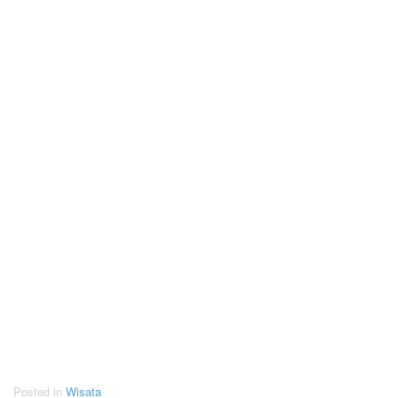
Posted in
Wisata