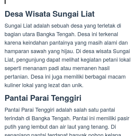
Desa Wisata Sungai Liat
Sungai Liat adalah sebuah desa yang terletak di
bagian utara Bangka Tengah. Desa ini terkenal
karena keindahan pantainya yang masih alami dan
hamparan sawah yang hijau. Di desa wisata Sungai
Liat, pengunjung dapat melihat kegiatan petani lokal
seperti menanam padi atau memanen hasil
pertanian. Desa ini juga memiliki berbagai macam
kuliner lokal yang lezat dan unik.
Pantai Parai Tenggiri
Pantai Parai Tenggiri adalah salah satu pantai
terindah di Bangka Tengah. Pantai ini memiliki pasir
putih yang lembut dan air laut yang tenang. Di
sepanjang pantai terdapat banyak pohon kelapa