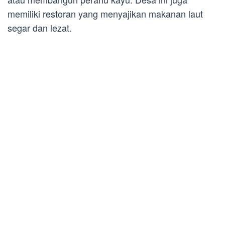
memiliki restoran yang menyajikan makanan laut
segar dan lezat.