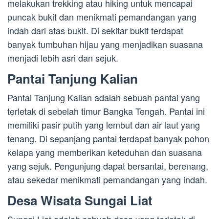
melakukan trekking atau hiking untuk mencapai
puncak bukit dan menikmati pemandangan yang
indah dari atas bukit. Di sekitar bukit terdapat
banyak tumbuhan hijau yang menjadikan suasana
menjadi lebih asri dan sejuk.
Pantai Tanjung Kalian
Pantai Tanjung Kalian adalah sebuah pantai yang
terletak di sebelah timur Bangka Tengah. Pantai ini
memiliki pasir putih yang lembut dan air laut yang
tenang. Di sepanjang pantai terdapat banyak pohon
kelapa yang memberikan keteduhan dan suasana
yang sejuk. Pengunjung dapat bersantai, berenang,
atau sekedar menikmati pemandangan yang indah.
Desa Wisata Sungai Liat