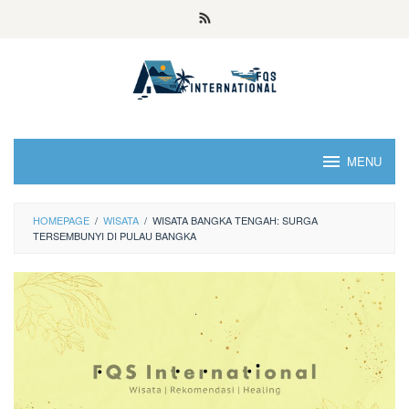
MENU
HOMEPAGE
/
WISATA
/
WISATA BANGKA TENGAH: SURGA
TERSEMBUNYI DI PULAU BANGKA