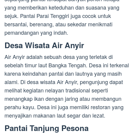
yang memberikan keteduhan dan suasana yang
sejuk. Pantai Parai Tenggiri juga cocok untuk
bersantai, berenang, atau sekedar menikmati
pemandangan yang indah.
Desa Wisata Air Anyir
Air Anyir adalah sebuah desa yang terletak di
sebelah timur laut Bangka Tengah. Desa ini terkenal
karena keindahan pantai dan lautnya yang masih
alami. Di desa wisata Air Anyir, pengunjung dapat
melihat kegiatan nelayan tradisional seperti
menangkap ikan dengan jaring atau membangun
perahu kayu. Desa ini juga memiliki restoran yang
menyajikan makanan laut segar dan lezat.
Pantai Tanjung Pesona