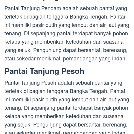
Pantai Tanjung Pendam adalah sebuah pantai yang
terletak di bagian tenggara Bangka Tengah. Pantai
ini memiliki pasir putih yang lembut dan air laut yang
tenang. Di sepanjang pantai terdapat banyak pohon
kelapa yang memberikan keteduhan dan suasana
yang sejuk. Pengunjung dapat bersantai, berenang,
atau sekedar menikmati pemandangan yang indah.
Pantai Tanjung Pesoh
Pantai Tanjung Pesoh adalah sebuah pantai yang
terletak di bagian tenggara Bangka Tengah. Pantai
ini memiliki pasir putih yang lembut dan air laut yang
tenang. Di sepanjang pantai terdapat banyak pohon
kelapa yang memberikan keteduhan dan suasana
yang sejuk. Pengunjung dapat bersantai, berenang,
atau sekedar menikmati pemandangan yang indah.