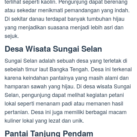
terlihat seperti kaolin. Pengunjung dapat berenang
atau sekedar menikmati pemandangan yang indah.
Di sekitar danau terdapat banyak tumbuhan hijau
yang menjadikan suasana menjadi lebih asri dan
sejuk.
Desa Wisata Sungai Selan
Sungai Selan adalah sebuah desa yang terletak di
sebelah timur laut Bangka Tengah. Desa ini terkenal
karena keindahan pantainya yang masih alami dan
hamparan sawah yang hijau. Di desa wisata Sungai
Selan, pengunjung dapat melihat kegiatan petani
lokal seperti menanam padi atau memanen hasil
pertanian. Desa ini juga memiliki berbagai macam
kuliner lokal yang lezat dan unik.
Pantai Tanjung Pendam