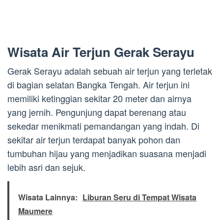
Wisata Air Terjun Gerak Serayu
Gerak Serayu adalah sebuah air terjun yang terletak
di bagian selatan Bangka Tengah. Air terjun ini
memiliki ketinggian sekitar 20 meter dan airnya
yang jernih. Pengunjung dapat berenang atau
sekedar menikmati pemandangan yang indah. Di
sekitar air terjun terdapat banyak pohon dan
tumbuhan hijau yang menjadikan suasana menjadi
lebih asri dan sejuk.
Wisata Lainnya:
Liburan Seru di Tempat Wisata
Maumere