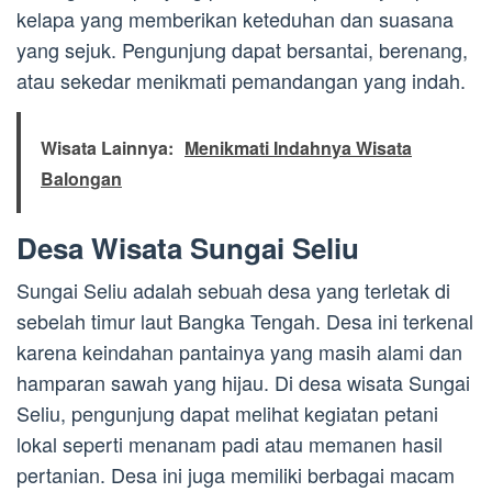
kelapa yang memberikan keteduhan dan suasana
yang sejuk. Pengunjung dapat bersantai, berenang,
atau sekedar menikmati pemandangan yang indah.
Wisata Lainnya:
Menikmati Indahnya Wisata
Balongan
Desa Wisata Sungai Seliu
Sungai Seliu adalah sebuah desa yang terletak di
sebelah timur laut Bangka Tengah. Desa ini terkenal
karena keindahan pantainya yang masih alami dan
hamparan sawah yang hijau. Di desa wisata Sungai
Seliu, pengunjung dapat melihat kegiatan petani
lokal seperti menanam padi atau memanen hasil
pertanian. Desa ini juga memiliki berbagai macam