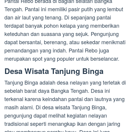
Pantai Rebo berada di bagian selatan Bangka
Tengah. Pantai ini memiliki pasir putih yang lembut
dan air laut yang tenang. Di sepanjang pantai
terdapat banyak pohon kelapa yang memberikan
keteduhan dan suasana yang sejuk. Pengunjung
dapat bersantai, berenang, atau sekedar menikmati
pemandangan yang indah. Pantai Rebo juga
merupakan spot yang populer untuk berselancar.
Desa Wisata Tanjung Binga
Tanjung Binga adalah desa nelayan yang terletak di
sebelah barat daya Bangka Tengah. Desa ini
terkenal karena keindahan pantai dan lautnya yang
masih alami. Di desa wisata Tanjung Binga,
pengunjung dapat melihat kegiatan nelayan
tradisional seperti menangkap ikan dengan jaring
atau membangun perahu kayu. Desa ini juga