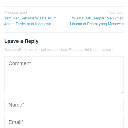
Post
Previous post
Next post
Temukan Sensasi Wisata Arum
Wisata Batu Ampar: Menikmati
navigation
Jeram Terdekat di Indonesia
Liburan di Pantai yang Menawan
Leave a Reply
Your email address will not be published.
Required fields are marked
*