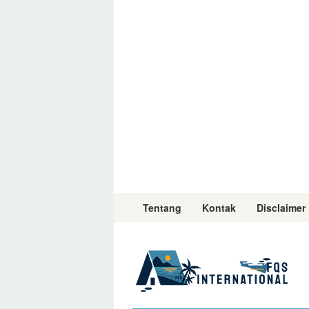
Skip
to
content
Tentang
Kontak
Disclaimer