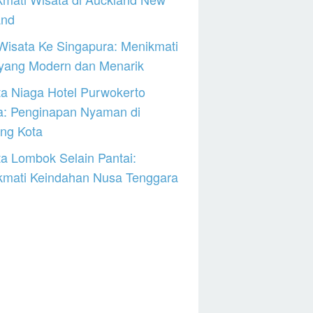
and
Wisata Ke Singapura: Menikmati
 yang Modern dan Menarik
a Niaga Hotel Purwokerto
a: Penginapan Nyaman di
ng Kota
a Lombok Selain Pantai:
kmati Keindahan Nusa Tenggara