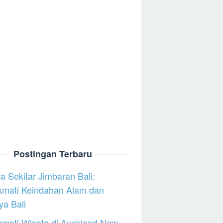
Postingan Terbaru
a Sekitar Jimbaran Bali:
kmati Keindahan Alam dan
a Bali
mati Wisata di Auckland New