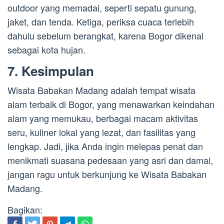
outdoor yang memadai, seperti sepatu gunung,
jaket, dan tenda. Ketiga, periksa cuaca terlebih
dahulu sebelum berangkat, karena Bogor dikenal
sebagai kota hujan.
7. Kesimpulan
Wisata Babakan Madang adalah tempat wisata
alam terbaik di Bogor, yang menawarkan keindahan
alam yang memukau, berbagai macam aktivitas
seru, kuliner lokal yang lezat, dan fasilitas yang
lengkap. Jadi, jika Anda ingin melepas penat dan
menikmati suasana pedesaan yang asri dan damai,
jangan ragu untuk berkunjung ke Wisata Babakan
Madang.
Bagikan: