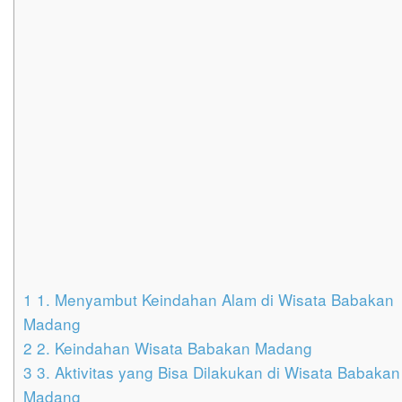
1
1. Menyambut Keindahan Alam di Wisata Babakan
Madang
2
2. Keindahan Wisata Babakan Madang
3
3. Aktivitas yang Bisa Dilakukan di Wisata Babakan
Madang