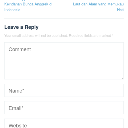
navigation
Keindahan Bunga Anggrek di
Laut dan Alam yang Memukau
Indonesia
Hati
Leave a Reply
Your email address will not be published.
Required fields are marked
*