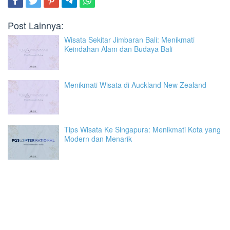
Post Lainnya:
Wisata Sekitar Jimbaran Bali: Menikmati
Keindahan Alam dan Budaya Bali
Menikmati Wisata di Auckland New Zealand
Tips Wisata Ke Singapura: Menikmati Kota yang
Modern dan Menarik