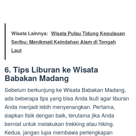
Wisata Lainnya:
Wisata Pulau Tidung Kepulauan
Seribu: Menikmati Keindahan Alam di Tengah
Laut
6. Tips Liburan ke Wisata
Babakan Madang
Sebelum berkunjung ke Wisata Babakan Madang,
ada beberapa tips yang bisa Anda ikuti agar liburan
Anda menjadi lebih menyenangkan. Pertama,
siapkan fisik dengan baik, terutama jika Anda
berniat untuk melakukan trekking atau hiking.
Kedua, jangan lupa membawa perlengkapan