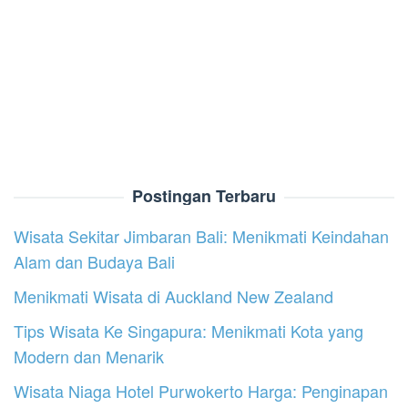
Postingan Terbaru
Wisata Sekitar Jimbaran Bali: Menikmati Keindahan
Alam dan Budaya Bali
Menikmati Wisata di Auckland New Zealand
Tips Wisata Ke Singapura: Menikmati Kota yang
Modern dan Menarik
Wisata Niaga Hotel Purwokerto Harga: Penginapan