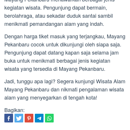
kegiatan wisata. Pengunjung dapat bermain,
berolahraga, atau sekadar duduk santai sambil
menikmati pemandangan alam yang indah.
Dengan harga tiket masuk yang terjangkau, Mayang
Pekanbaru cocok untuk dikunjungi oleh siapa saja.
Pengunjung dapat datang kapan saja selama jam
buka untuk menikmati berbagai jenis kegiatan
wisata yang tersedia di Mayang Pekanbaru.
Jadi, tunggu apa lagi? Segera kunjungi Wisata Alam
Mayang Pekanbaru dan nikmati pengalaman wisata
alam yang menyegarkan di tengah kota!
Bagikan: