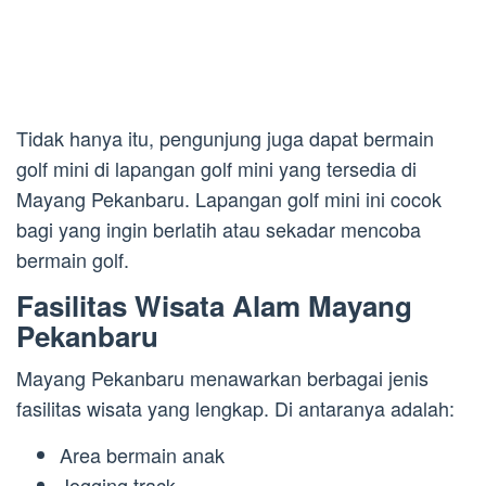
Tidak hanya itu, pengunjung juga dapat bermain
golf mini di lapangan golf mini yang tersedia di
Mayang Pekanbaru. Lapangan golf mini ini cocok
bagi yang ingin berlatih atau sekadar mencoba
bermain golf.
Fasilitas Wisata Alam Mayang
Pekanbaru
Mayang Pekanbaru menawarkan berbagai jenis
fasilitas wisata yang lengkap. Di antaranya adalah:
Area bermain anak
Jogging track