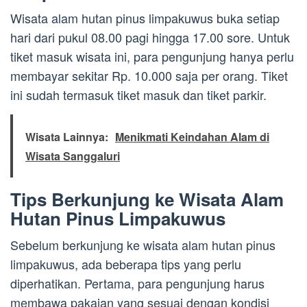
Wisata alam hutan pinus limpakuwus buka setiap
hari dari pukul 08.00 pagi hingga 17.00 sore. Untuk
tiket masuk wisata ini, para pengunjung hanya perlu
membayar sekitar Rp. 10.000 saja per orang. Tiket
ini sudah termasuk tiket masuk dan tiket parkir.
Wisata Lainnya:
Menikmati Keindahan Alam di
Wisata Sanggaluri
Tips Berkunjung ke Wisata Alam
Hutan Pinus Limpakuwus
Sebelum berkunjung ke wisata alam hutan pinus
limpakuwus, ada beberapa tips yang perlu
diperhatikan. Pertama, para pengunjung harus
membawa pakaian yang sesuai dengan kondisi