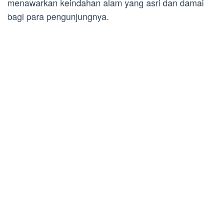
menawarkan keindahan alam yang asri dan damai
bagi para pengunjungnya.