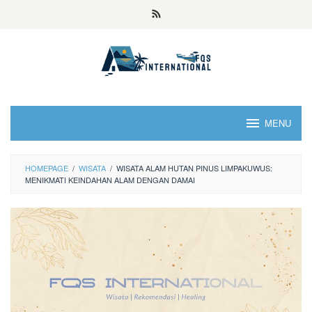
MENU
HOMEPAGE
/
WISATA
/
WISATA ALAM HUTAN PINUS LIMPAKUWUS:
MENIKMATI KEINDAHAN ALAM DENGAN DAMAI