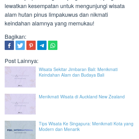
lewatkan kesempatan untuk mengunjungi wisata
alam hutan pinus limpakuwus dan nikmati
keindahan alamnya yang memukau!
Bagikan:
Post Lainnya:
Wisata Sekitar Jimbaran Bali: Menikmati
Keindahan Alam dan Budaya Bali
Menikmati Wisata di Auckland New Zealand
Tips Wisata Ke Singapura: Menikmati Kota yang
Modern dan Menarik