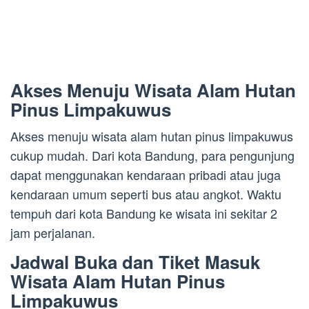
Akses Menuju Wisata Alam Hutan
Pinus Limpakuwus
Akses menuju wisata alam hutan pinus limpakuwus
cukup mudah. Dari kota Bandung, para pengunjung
dapat menggunakan kendaraan pribadi atau juga
kendaraan umum seperti bus atau angkot. Waktu
tempuh dari kota Bandung ke wisata ini sekitar 2
jam perjalanan.
Jadwal Buka dan Tiket Masuk
Wisata Alam Hutan Pinus
Limpakuwus