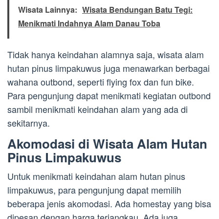
Wisata Lainnya:
Wisata Bendungan Batu Tegi:
Menikmati Indahnya Alam Danau Toba
Tidak hanya keindahan alamnya saja, wisata alam
hutan pinus limpakuwus juga menawarkan berbagai
wahana outbond, seperti flying fox dan fun bike.
Para pengunjung dapat menikmati kegiatan outbond
sambil menikmati keindahan alam yang ada di
sekitarnya.
Akomodasi di Wisata Alam Hutan
Pinus Limpakuwus
Untuk menikmati keindahan alam hutan pinus
limpakuwus, para pengunjung dapat memilih
beberapa jenis akomodasi. Ada homestay yang bisa
dipesan dengan harga terjangkau. Ada juga