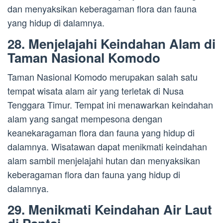
dan menyaksikan keberagaman flora dan fauna
yang hidup di dalamnya.
28. Menjelajahi Keindahan Alam di
Taman Nasional Komodo
Taman Nasional Komodo merupakan salah satu
tempat wisata alam air yang terletak di Nusa
Tenggara Timur. Tempat ini menawarkan keindahan
alam yang sangat mempesona dengan
keanekaragaman flora dan fauna yang hidup di
dalamnya. Wisatawan dapat menikmati keindahan
alam sambil menjelajahi hutan dan menyaksikan
keberagaman flora dan fauna yang hidup di
dalamnya.
29. Menikmati Keindahan Air Laut