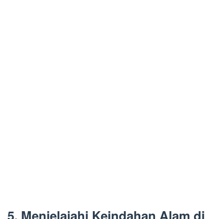
5. Menjelajahi Keindahan Alam di