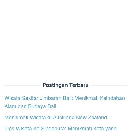
Postingan Terbaru
Wisata Sekitar Jimbaran Bali: Menikmati Keindahan
Alam dan Budaya Bali
Menikmati Wisata di Auckland New Zealand
Tips Wisata Ke Singapura: Menikmati Kota yang