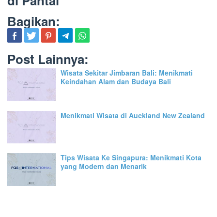
di Pantai
Bagikan:
Post Lainnya:
Wisata Sekitar Jimbaran Bali: Menikmati
Keindahan Alam dan Budaya Bali
Menikmati Wisata di Auckland New Zealand
Tips Wisata Ke Singapura: Menikmati Kota
yang Modern dan Menarik