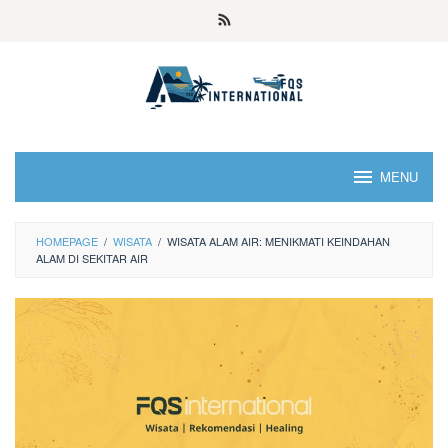
MENU
HOMEPAGE
/
WISATA
/
WISATA ALAM AIR: MENIKMATI KEINDAHAN
ALAM DI SEKITAR AIR