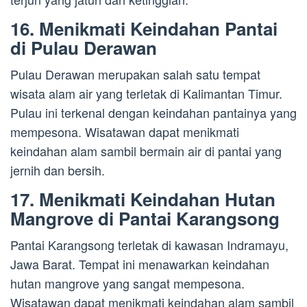
16. Menikmati Keindahan Pantai
di Pulau Derawan
Pulau Derawan merupakan salah satu tempat
wisata alam air yang terletak di Kalimantan Timur.
Pulau ini terkenal dengan keindahan pantainya yang
mempesona. Wisatawan dapat menikmati
keindahan alam sambil bermain air di pantai yang
jernih dan bersih.
17. Menikmati Keindahan Hutan
Mangrove di Pantai Karangsong
Pantai Karangsong terletak di kawasan Indramayu,
Jawa Barat. Tempat ini menawarkan keindahan
hutan mangrove yang sangat mempesona.
Wisatawan dapat menikmati keindahan alam sambil