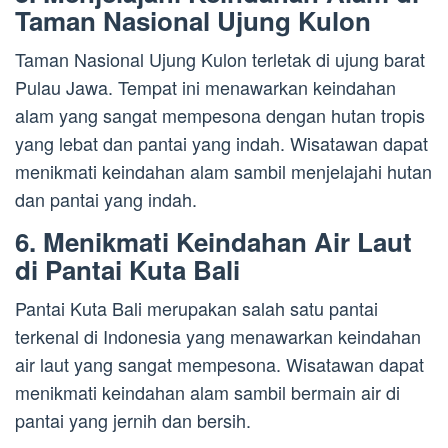
Taman Nasional Ujung Kulon
Taman Nasional Ujung Kulon terletak di ujung barat
Pulau Jawa. Tempat ini menawarkan keindahan
alam yang sangat mempesona dengan hutan tropis
yang lebat dan pantai yang indah. Wisatawan dapat
menikmati keindahan alam sambil menjelajahi hutan
dan pantai yang indah.
6. Menikmati Keindahan Air Laut
di Pantai Kuta Bali
Pantai Kuta Bali merupakan salah satu pantai
terkenal di Indonesia yang menawarkan keindahan
air laut yang sangat mempesona. Wisatawan dapat
menikmati keindahan alam sambil bermain air di
pantai yang jernih dan bersih.