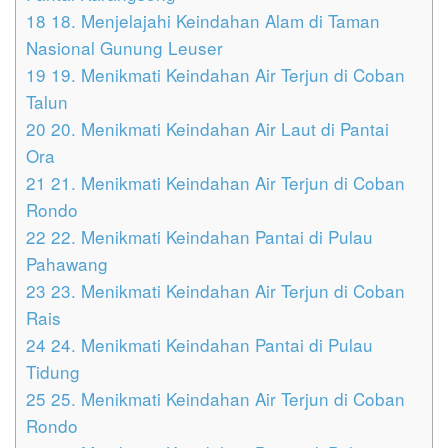
18
18. Menjelajahi Keindahan Alam di Taman
Nasional Gunung Leuser
19
19. Menikmati Keindahan Air Terjun di Coban
Talun
20
20. Menikmati Keindahan Air Laut di Pantai
Ora
21
21. Menikmati Keindahan Air Terjun di Coban
Rondo
22
22. Menikmati Keindahan Pantai di Pulau
Pahawang
23
23. Menikmati Keindahan Air Terjun di Coban
Rais
24
24. Menikmati Keindahan Pantai di Pulau
Tidung
25
25. Menikmati Keindahan Air Terjun di Coban
Rondo