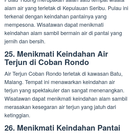
alam air yang terletak di Kepulauan Seribu. Pulau ini
terkenal dengan keindahan pantainya yang
mempesona. Wisatawan dapat menikmati
keindahan alam sambil bermain air di pantai yang
jernih dan bersih.
25. Menikmati Keindahan Air
Terjun di Coban Rondo
Air Terjun Coban Rondo terletak di kawasan Batu,
Malang. Tempat ini menawarkan keindahan air
terjun yang spektakuler dan sangat menenangkan.
Wisatawan dapat menikmati keindahan alam sambil
merasakan kesegaran air terjun yang jatuh dari
ketinggian.
26. Menikmati Keindahan Pantai