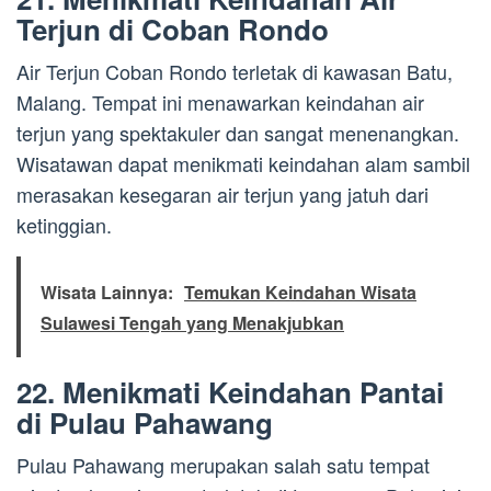
Terjun di Coban Rondo
Air Terjun Coban Rondo terletak di kawasan Batu,
Malang. Tempat ini menawarkan keindahan air
terjun yang spektakuler dan sangat menenangkan.
Wisatawan dapat menikmati keindahan alam sambil
merasakan kesegaran air terjun yang jatuh dari
ketinggian.
Wisata Lainnya:
Temukan Keindahan Wisata
Sulawesi Tengah yang Menakjubkan
22. Menikmati Keindahan Pantai
di Pulau Pahawang
Pulau Pahawang merupakan salah satu tempat