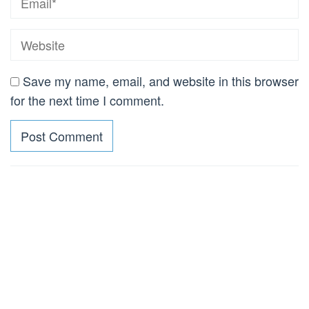
Save my name, email, and website in this browser
for the next time I comment.