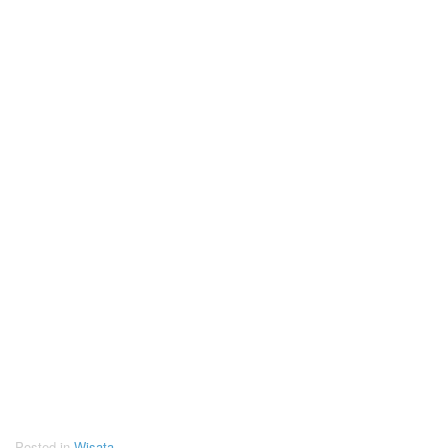
Posted in
Wisata