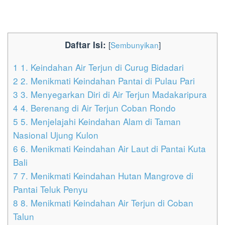
Daftar Isi:
[
Sembunyikan
]
1
1. Keindahan Air Terjun di Curug Bidadari
2
2. Menikmati Keindahan Pantai di Pulau Pari
3
3. Menyegarkan Diri di Air Terjun Madakaripura
4
4. Berenang di Air Terjun Coban Rondo
5
5. Menjelajahi Keindahan Alam di Taman
Nasional Ujung Kulon
6
6. Menikmati Keindahan Air Laut di Pantai Kuta
Bali
7
7. Menikmati Keindahan Hutan Mangrove di
Pantai Teluk Penyu
8
8. Menikmati Keindahan Air Terjun di Coban
Talun