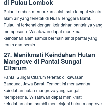
di Pulau Lombok
Pulau Lombok merupakan salah satu tempat wisata
alam air yang terletak di Nusa Tenggara Barat.
Pulau ini terkenal dengan keindahan pantainya yang
mempesona. Wisatawan dapat menikmati
keindahan alam sambil bermain air di pantai yang
jernih dan bersih.
27. Menikmati Keindahan Hutan
Mangrove di Pantai Sungai
Citarum
Pantai Sungai Citarum terletak di kawasan
Bandung, Jawa Barat. Tempat ini menawarkan
keindahan hutan mangrove yang sangat
mempesona. Wisatawan dapat menikmati
keindahan alam sambil menjelajahi hutan mangrove