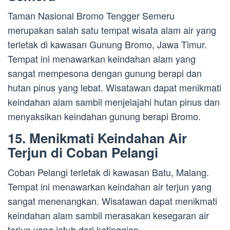
Taman Nasional Bromo Tengger Semeru
merupakan salah satu tempat wisata alam air yang
terletak di kawasan Gunung Bromo, Jawa Timur.
Tempat ini menawarkan keindahan alam yang
sangat mempesona dengan gunung berapi dan
hutan pinus yang lebat. Wisatawan dapat menikmati
keindahan alam sambil menjelajahi hutan pinus dan
menyaksikan keindahan gunung berapi Bromo.
15. Menikmati Keindahan Air
Terjun di Coban Pelangi
Coban Pelangi terletak di kawasan Batu, Malang.
Tempat ini menawarkan keindahan air terjun yang
sangat menenangkan. Wisatawan dapat menikmati
keindahan alam sambil merasakan kesegaran air
terjun yang jatuh dari ketinggian.