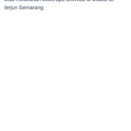
terjun Semarang.