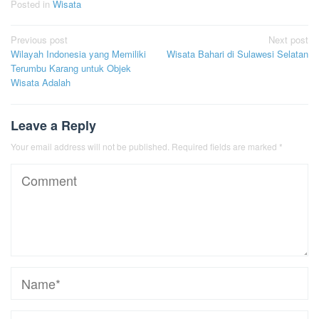
Posted in
Wisata
Post
Previous post
Next post
Wilayah Indonesia yang Memiliki
Wisata Bahari di Sulawesi Selatan
navigation
Terumbu Karang untuk Objek
Wisata Adalah
Leave a Reply
Your email address will not be published.
Required fields are marked
*