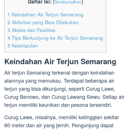
Daftar Isi:
[
Sembunyikan
]
1
Keindahan Air Terjun Semarang
2
Aktivitas yang Bisa Dilakukan
3
Akses dan Fasilitas
4
Tips Berkunjung ke Air Terjun Semarang
5
Kesimpulan
Keindahan Air Terjun Semarang
Air terjun Semarang terkenal dengan keindahan
alamnya yang memukau. Terdapat beberapa air
terjun yang bisa dikunjungi, seperti Curug Lawe,
Curug Benowo, dan Curug Lawang Sewu. Setiap air
terjun memiliki keunikan dan pesona tersendiri.
Curug Lawe, misalnya, memiliki ketinggian sekitar
60 meter dan air yang jernih. Pengunjung dapat