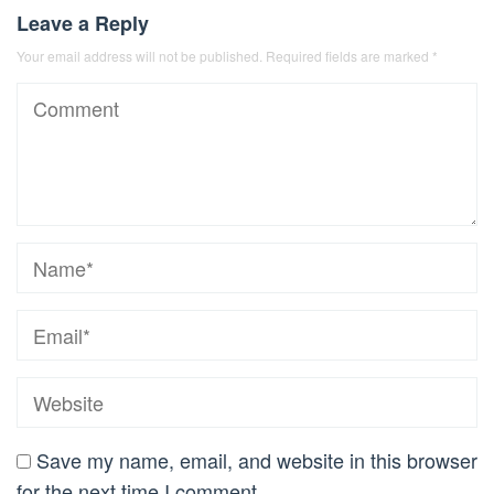
Leave a Reply
Your email address will not be published.
Required fields are marked
*
Save my name, email, and website in this browser
for the next time I comment.