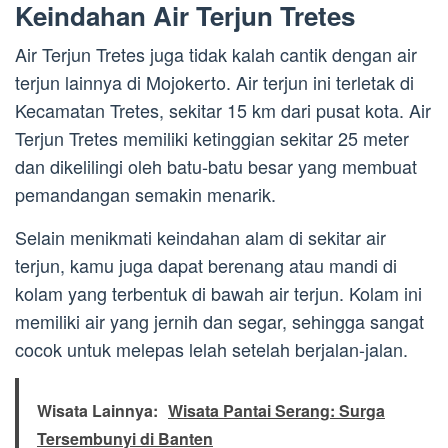
Keindahan Air Terjun Tretes
Air Terjun Tretes juga tidak kalah cantik dengan air
terjun lainnya di Mojokerto. Air terjun ini terletak di
Kecamatan Tretes, sekitar 15 km dari pusat kota. Air
Terjun Tretes memiliki ketinggian sekitar 25 meter
dan dikelilingi oleh batu-batu besar yang membuat
pemandangan semakin menarik.
Selain menikmati keindahan alam di sekitar air
terjun, kamu juga dapat berenang atau mandi di
kolam yang terbentuk di bawah air terjun. Kolam ini
memiliki air yang jernih dan segar, sehingga sangat
cocok untuk melepas lelah setelah berjalan-jalan.
Wisata Lainnya:
Wisata Pantai Serang: Surga
Tersembunyi di Banten