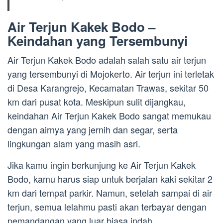
Air Terjun Kakek Bodo –
Keindahan yang Tersembunyi
Air Terjun Kakek Bodo adalah salah satu air terjun
yang tersembunyi di Mojokerto. Air terjun ini terletak
di Desa Karangrejo, Kecamatan Trawas, sekitar 50
km dari pusat kota. Meskipun sulit dijangkau,
keindahan Air Terjun Kakek Bodo sangat memukau
dengan airnya yang jernih dan segar, serta
lingkungan alam yang masih asri.
Jika kamu ingin berkunjung ke Air Terjun Kakek
Bodo, kamu harus siap untuk berjalan kaki sekitar 2
km dari tempat parkir. Namun, setelah sampai di air
terjun, semua lelahmu pasti akan terbayar dengan
pemandangan yang luar biasa indah.