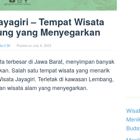
yagiri – Tempat Wisata
ung yang Menyegarkan
ta 0 30
Posted on
July 6, 2023
ta terbesar di Jawa Barat, menyimpan banyak
an. Salah satu tempat wisata yang menarik
isata Jayagiri. Terletak di kawasan Lembang,
an wisata alam yang menyegarkan.
Wisat
Meni
Buday
Menik