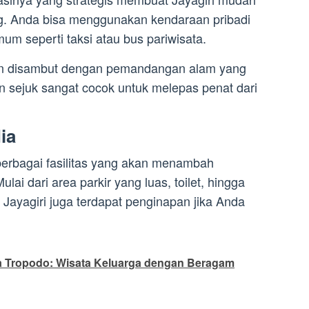
ng. Anda bisa menggunakan kendaraan pribadi
m seperti taksi atau bus pariwisata.
kan disambut dengan pemandangan alam yang
 sejuk sangat cocok untuk melepas penat dari
ia
berbagai fasilitas yang akan menambah
i dari area parkir yang luas, toilet, hingga
ayagiri juga terdapat penginapan jika Anda
 Tropodo: Wisata Keluarga dengan Beragam