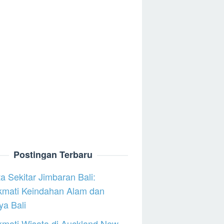
Postingan Terbaru
a Sekitar Jimbaran Bali:
kmati Keindahan Alam dan
a Bali
mati Wisata di Auckland New