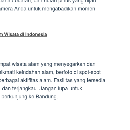
danau buatan, dan hutan pinus yang hijau.
amera Anda untuk mengabadikan momen
Wisata di Indonesia
empat wisata alam yang menyegarkan dan
ikmati keindahan alam, berfoto di spot-spot
rbagai aktifitas alam. Fasilitas yang tersedia
i dan terjangkau. Jangan lupa untuk
a berkunjung ke Bandung.