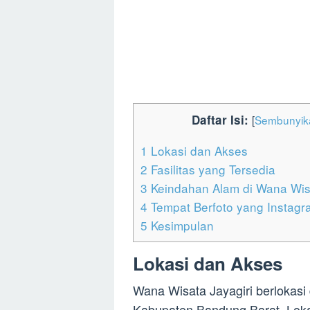
Daftar Isi:
[
Sembunyik
1
Lokasi dan Akses
2
Fasilitas yang Tersedia
3
Keindahan Alam di Wana Wisa
4
Tempat Berfoto yang Instagr
5
Kesimpulan
Lokasi dan Akses
Wana Wisata Jayagiri berlokasi
Kabupaten Bandung Barat. Loka