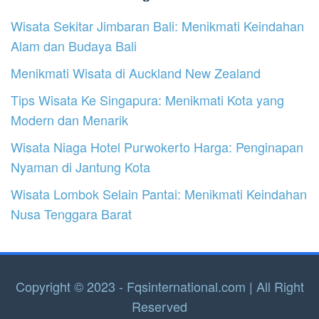
Wisata Sekitar Jimbaran Bali: Menikmati Keindahan
Alam dan Budaya Bali
Menikmati Wisata di Auckland New Zealand
Tips Wisata Ke Singapura: Menikmati Kota yang
Modern dan Menarik
Wisata Niaga Hotel Purwokerto Harga: Penginapan
Nyaman di Jantung Kota
Wisata Lombok Selain Pantai: Menikmati Keindahan
Nusa Tenggara Barat
Copyright © 2023 - Fqsinternational.com | All Right
Reserved