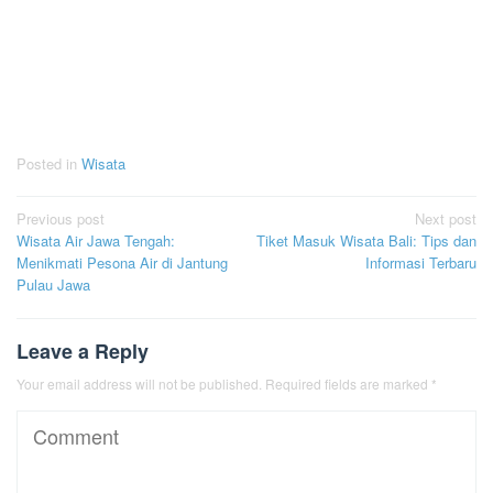
Posted in
Wisata
Post
Previous post
Next post
Wisata Air Jawa Tengah:
Tiket Masuk Wisata Bali: Tips dan
navigation
Menikmati Pesona Air di Jantung
Informasi Terbaru
Pulau Jawa
Leave a Reply
Your email address will not be published.
Required fields are marked
*