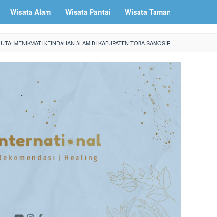
Wisata Alam
Wisata Pantai
Wisata Taman
LUTA: MENIKMATI KEINDAHAN ALAM DI KABUPATEN TOBA SAMOSIR