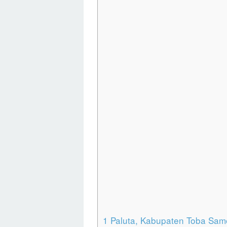
1
Paluta, Kabupaten Toba Sam