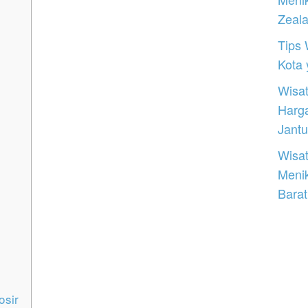
Zeal
Tips 
Kota
Wisat
Harg
Jantu
Wisat
Meni
Barat
osir