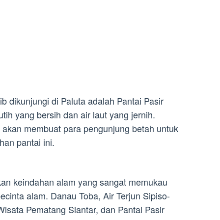
b dikunjungi di Paluta adalah Pantai Pasir
utih yang bersih dan air laut yang jernih.
a akan membuat para pengunjung betah untuk
an pantai ini.
kan keindahan alam yang sangat memukau
pecinta alam. Danau Toba, Air Terjun Sipiso-
Wisata Pematang Siantar, dan Pantai Pasir