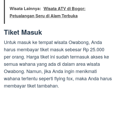
Wisata Lainnya:
Wisata ATV di Bogor:
Petualangan Seru di Alam Terbuka
Tiket Masuk
Untuk masuk ke tempat wisata Owabong, Anda
harus membayar tiket masuk sebesar Rp 25.000
per orang. Harga tiket ini sudah termasuk akses ke
semua wahana yang ada di dalam area wisata
Owabong. Namun, jika Anda ingin menikmati
wahana tertentu seperti flying fox, maka Anda harus
membayar tiket tambahan.