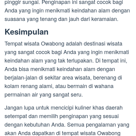
pinggir sungai. Penginapan ini sangat cocok bagi
Anda yang ingin menikmati keindahan alam dengan
suasana yang tenang dan jauh dari keramaian.
Kesimpulan
Tempat wisata Owabong adalah destinasi wisata
yang sangat cocok bagi Anda yang ingin menikmati
keindahan alam yang tak terlupakan. Di tempat ini,
Anda bisa menikmati keindahan alam dengan
berjalan-jalan di sekitar area wisata, berenang di
kolam renang alami, atau bermain di wahana
permainan air yang sangat seru.
Jangan lupa untuk mencicipi kuliner khas daerah
setempat dan memilih penginapan yang sesuai
dengan kebutuhan Anda. Semua pengalaman yang
akan Anda dapatkan di tempat wisata Owabong