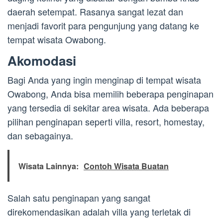
daerah setempat. Rasanya sangat lezat dan
menjadi favorit para pengunjung yang datang ke
tempat wisata Owabong.
Akomodasi
Bagi Anda yang ingin menginap di tempat wisata
Owabong, Anda bisa memilih beberapa penginapan
yang tersedia di sekitar area wisata. Ada beberapa
pilihan penginapan seperti villa, resort, homestay,
dan sebagainya.
Wisata Lainnya:
Contoh Wisata Buatan
Salah satu penginapan yang sangat
direkomendasikan adalah villa yang terletak di