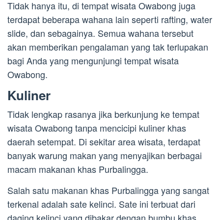
Tidak hanya itu, di tempat wisata Owabong juga
terdapat beberapa wahana lain seperti rafting, water
slide, dan sebagainya. Semua wahana tersebut
akan memberikan pengalaman yang tak terlupakan
bagi Anda yang mengunjungi tempat wisata
Owabong.
Kuliner
Tidak lengkap rasanya jika berkunjung ke tempat
wisata Owabong tanpa mencicipi kuliner khas
daerah setempat. Di sekitar area wisata, terdapat
banyak warung makan yang menyajikan berbagai
macam makanan khas Purbalingga.
Salah satu makanan khas Purbalingga yang sangat
terkenal adalah sate kelinci. Sate ini terbuat dari
daging kelinci yang dibakar dengan bumbu khas