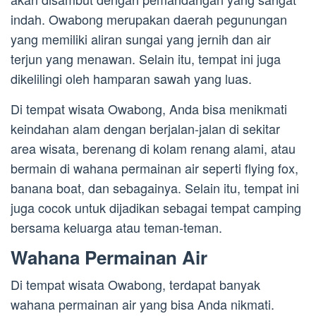
indah. Owabong merupakan daerah pegunungan
yang memiliki aliran sungai yang jernih dan air
terjun yang menawan. Selain itu, tempat ini juga
dikelilingi oleh hamparan sawah yang luas.
Di tempat wisata Owabong, Anda bisa menikmati
keindahan alam dengan berjalan-jalan di sekitar
area wisata, berenang di kolam renang alami, atau
bermain di wahana permainan air seperti flying fox,
banana boat, dan sebagainya. Selain itu, tempat ini
juga cocok untuk dijadikan sebagai tempat camping
bersama keluarga atau teman-teman.
Wahana Permainan Air
Di tempat wisata Owabong, terdapat banyak
wahana permainan air yang bisa Anda nikmati.