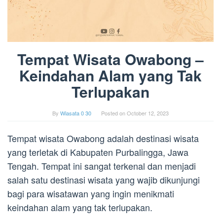
Tempat Wisata Owabong –
Keindahan Alam yang Tak
Terlupakan
By
Wiasata 0 30
Posted on
October 12, 2023
Tempat wisata Owabong adalah destinasi wisata
yang terletak di Kabupaten Purbalingga, Jawa
Tengah. Tempat ini sangat terkenal dan menjadi
salah satu destinasi wisata yang wajib dikunjungi
bagi para wisatawan yang ingin menikmati
keindahan alam yang tak terlupakan.