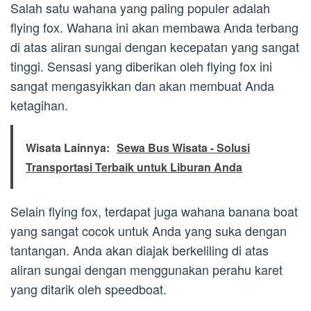
Salah satu wahana yang paling populer adalah
flying fox. Wahana ini akan membawa Anda terbang
di atas aliran sungai dengan kecepatan yang sangat
tinggi. Sensasi yang diberikan oleh flying fox ini
sangat mengasyikkan dan akan membuat Anda
ketagihan.
Wisata Lainnya:
Sewa Bus Wisata - Solusi
Transportasi Terbaik untuk Liburan Anda
Selain flying fox, terdapat juga wahana banana boat
yang sangat cocok untuk Anda yang suka dengan
tantangan. Anda akan diajak berkeliling di atas
aliran sungai dengan menggunakan perahu karet
yang ditarik oleh speedboat.