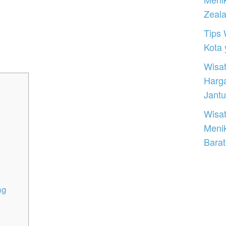
Zeal
Tips 
Kota
Wisat
Harg
Jantu
Wisat
Meni
Barat
ng