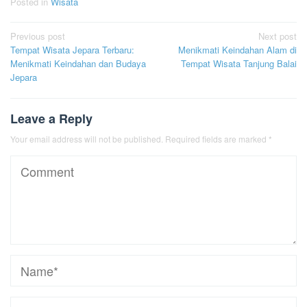
Posted in
Wisata
Post
Previous post
Next post
Tempat Wisata Jepara Terbaru:
Menikmati Keindahan Alam di
navigation
Menikmati Keindahan dan Budaya
Tempat Wisata Tanjung Balai
Jepara
Leave a Reply
Your email address will not be published.
Required fields are marked
*