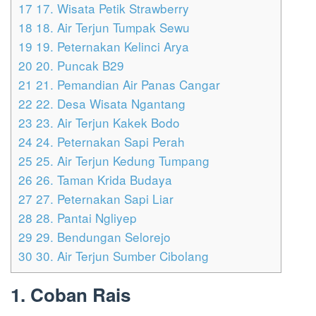
17
17. Wisata Petik Strawberry
18
18. Air Terjun Tumpak Sewu
19
19. Peternakan Kelinci Arya
20
20. Puncak B29
21
21. Pemandian Air Panas Cangar
22
22. Desa Wisata Ngantang
23
23. Air Terjun Kakek Bodo
24
24. Peternakan Sapi Perah
25
25. Air Terjun Kedung Tumpang
26
26. Taman Krida Budaya
27
27. Peternakan Sapi Liar
28
28. Pantai Ngliyep
29
29. Bendungan Selorejo
30
30. Air Terjun Sumber Cibolang
1. Coban Rais